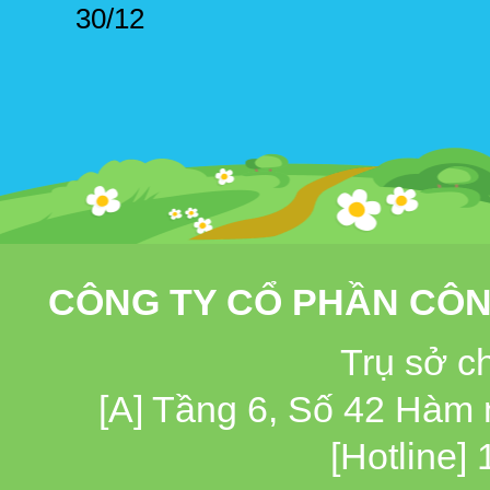
30/12
CÔNG TY CỔ PHẦN CÔN
Trụ sở c
[A] Tầng 6, Số 42 Hàm
[Hotline]