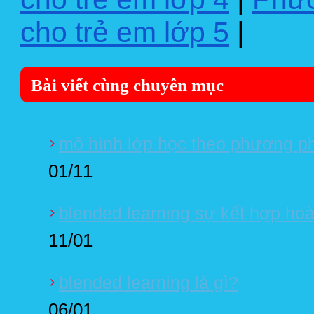
cho trẻ em lớp 5
|
Bài viết cùng chuyên mục
mô hình lớp học theo phương ph
01/11
blended learning sự kết hợp hoà
11/01
blended learning là gì?
06/01