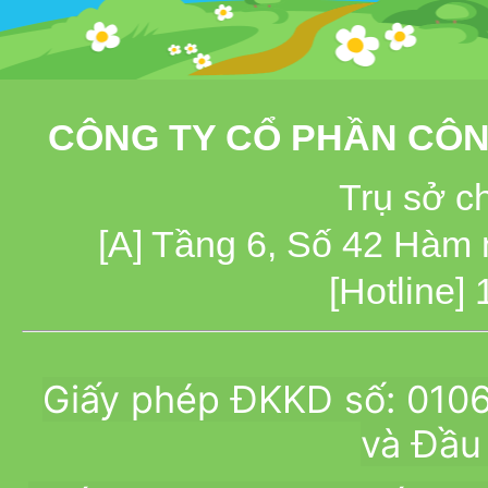
CÔNG TY CỔ PHẦN CÔN
Trụ sở c
[A] Tầng 6, Số 42 Hàm
[Hotline]
Giấy phép ĐKKD số: 010
và Đầu 