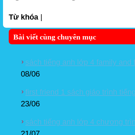
Từ khóa
|
Bài viết cùng chuyên mục
sách tiếng anh lớp 4 family and 
08/06
first friend 1 sách giáo trình tiế
23/06
sách tiếng anh lớp 4 chương trì
21/07