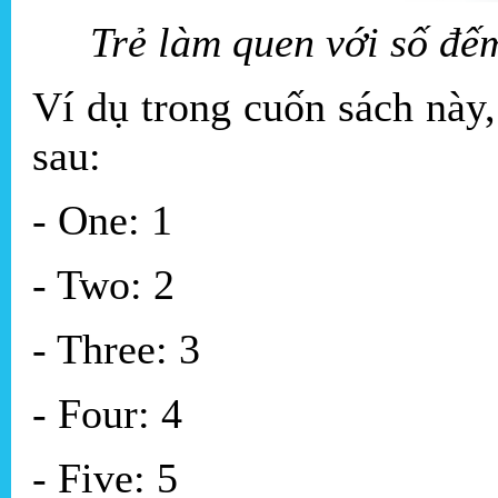
Trẻ làm quen với số đế
Ví dụ trong cuốn sách này,
sau:
- One: 1
- Two: 2
- Three: 3
- Four: 4
- Five: 5