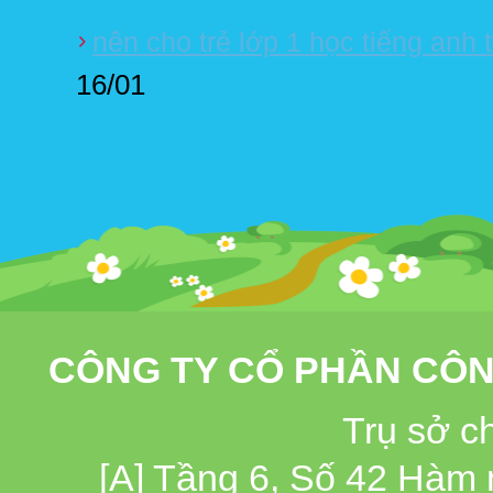
nên cho trẻ lớp 1 học tiếng anh 
16/01
CÔNG TY CỔ PHẦN CÔN
Trụ sở c
[A] Tầng 6, Số 42 Hàm