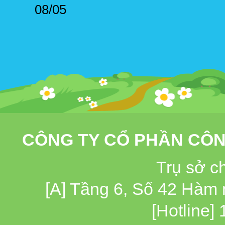
08/05
CÔNG TY CỔ PHẦN CÔN
Trụ sở c
[A] Tầng 6, Số 42 Hàm
[Hotline]