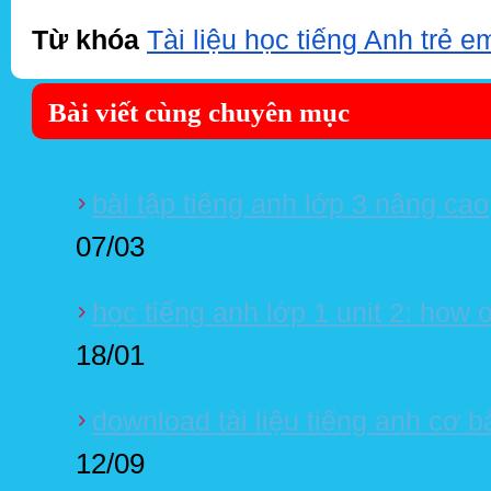
Từ khóa
Tài liệu học tiếng Anh trẻ e
Bài viết cùng chuyên mục
bài tập tiếng anh lớp 3 nâng cao
07/03
học tiếng anh lớp 1 unit 2: how 
18/01
download tài liệu tiếng anh cơ b
12/09