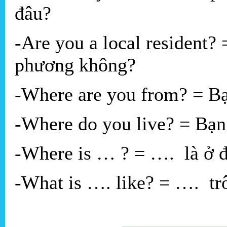
đâu?
-Are you a local resident? 
phương không?
-Where are you from? = Bạ
-Where do you live? = Bạn
-Where is … ? = …. là ở 
-What is …. like? = …. tr