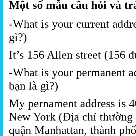
Một số mẫu câu hỏi và trả
-What is your current addre
gì?)
It’s 156 Allen street (156 
-What is your permanent ad
bạn là gì?)
My pernament address is 4
New York (Địa chỉ thường t
quận Manhattan, thành ph