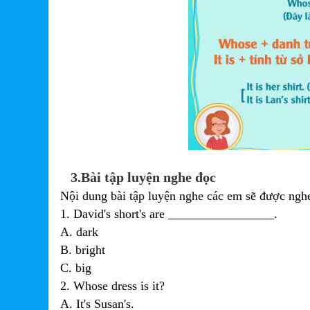
3.Bài tập luyện nghe đọc
Nội dung bài tập luyện nghe các em sẽ được nghe
1. David's short's are _________________.
A. dark
B. bright
C. big
2. Whose dress is it?
A. It's Susan's.