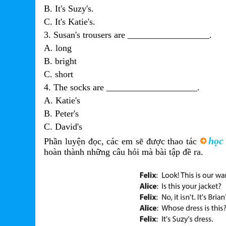
B. It's Suzy's.
C. It's Katie's.
3. Susan's trousers are __________________.
A. long
B. bright
C. short
4. The socks are ____________________.
A. Katie's
B. Peter's
C. David's
học 
Phần luyện đọc, các em sẽ được thao tác
hoàn thành những câu hỏi mà bài tập đề ra.