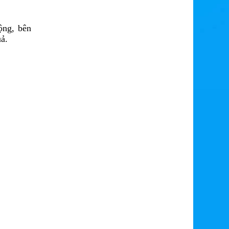
ộng, bên
ả.