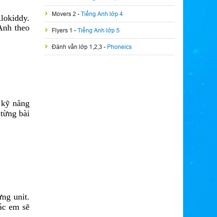
Movers 2
-
Tiếng Anh lớp 4
lokiddy.
Anh theo
Flyers 1
-
Tiếng Anh lớp 5
Đánh vần lớp 1,2,3
-
Phoneics
 kỹ năng
 từng bài
ng unit.
ác em sẽ