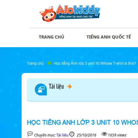
TRANG CHỦ
TIẾNG ANH QUỐC TẾ
Trang chủ
Học tiếng Anh lớp 3 unit 10 Whose T-shirt is this?
Tài liệu
HỌC TIẾNG ANH LỚP 3 UNIT 10 WHOS
Chuyên mục:
Tài liệu
25/10/2016
1659 views