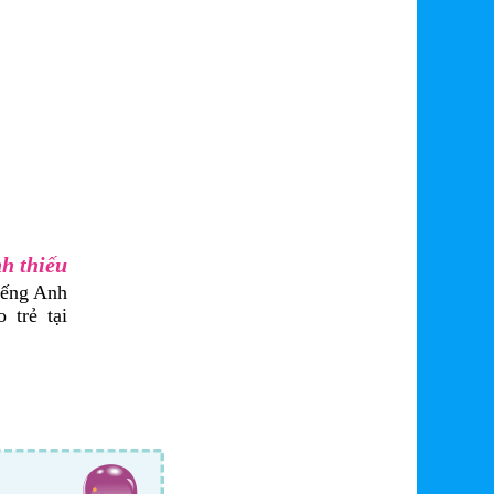
nh thiếu
iếng Anh
 trẻ tại