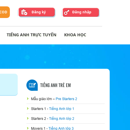
 COD
Đăng ký
Đăng nhập
TIẾNG ANH TRỰC TUYẾN
KHOA HỌC
TIẾNG ANH TRẺ EM
Mẫu giáo lớn
–
Pre Starters 2
Starters 1
-
Tiếng Anh lớp 1
Starters 2
-
Tiếng Anh lớp 2
Movers 1
-
Tiếng Anh lớp 3