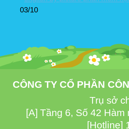
03/10
CÔNG TY CỔ PHẦN CÔN
Trụ sở c
[A] Tầng 6, Số 42 Hàm
[Hotline]