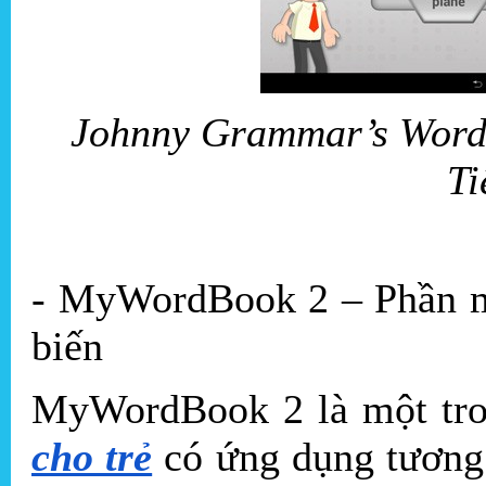
Johnny Grammar’s Word 
Ti
- MyWordBook 2 – Phần m
biến
MyWordBook 2 là một tr
cho trẻ
có ứng dụng tương 