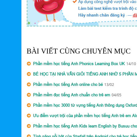
BÀI VIẾT CÙNG CHUYÊN MỤC
Phần mềm học tiếng Anh Phonics Learning Box UK
14/10
BÉ HỌC TẠI NHÀ VẪN GIỎI TIẾNG ANH NHỜ 5 PHẦN 
Phần mềm học tiếng Anh online cho bé
13/02
Phần mềm đọc tiếng Anh chuẩn cho trẻ em
04/05
Phần mềm học 3000 từ vựng tiếng Anh thông dụng Oxfor
Ưu điểm vượt trội của phần mềm học tiếng Anh trẻ em Alo
Phần mềm học tiếng Anh Kids learn English by Busuu cho 
Tính năng nổi bật của Starfall trên Android cho trẻ học tiế