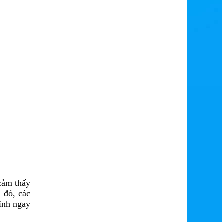
cảm thấy
 đó, các
mình ngay