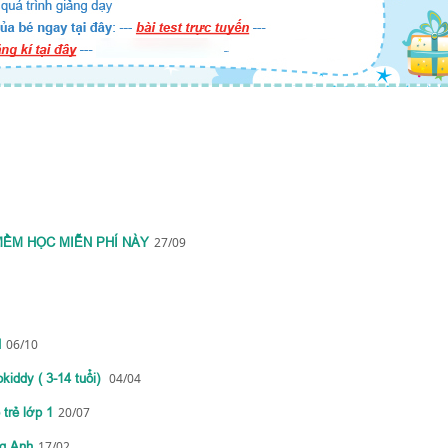
MỀM HỌC MIỄN PHÍ NÀY
27/09
d
06/10
kiddy ( 3-14 tuổi)
04/04
trẻ lớp 1
20/07
ng Anh
17/02