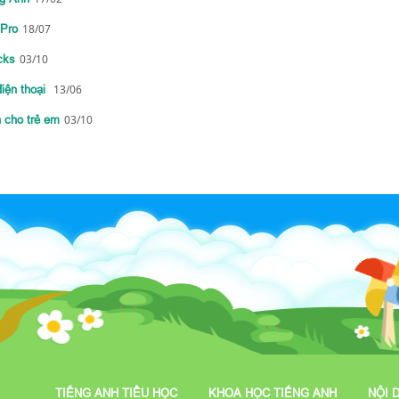
 Pro
18/07
cks
03/10
điện thoại
13/06
 cho trẻ em
03/10
TIẾNG ANH TIỂU HỌC
KHOA HỌC TIẾNG ANH
NỘI 