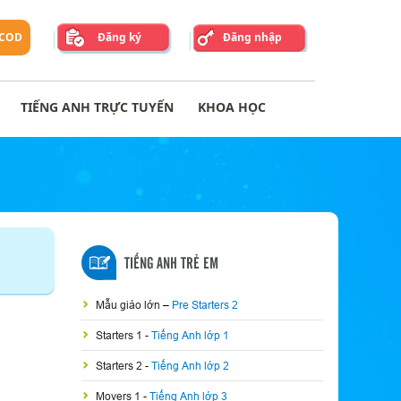
 COD
Đăng ký
Đăng nhập
TIẾNG ANH TRỰC TUYẾN
KHOA HỌC
TIẾNG ANH TRẺ EM
Mẫu giáo lớn
–
Pre Starters 2
Starters 1
-
Tiếng Anh lớp 1
Starters 2
-
Tiếng Anh lớp 2
Movers 1
-
Tiếng Anh lớp 3