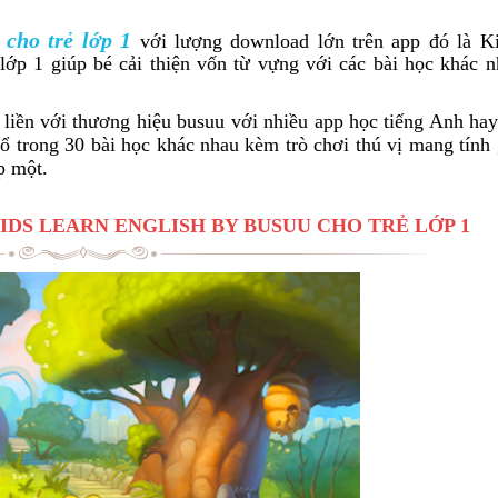
 cho trẻ lớp 1
với lượng download lớn trên app đó là Ki
ớp 1 giúp bé cải thiện vốn từ vựng với các bài học khác 
liền với thương hiệu busuu với nhiều app học tiếng Anh hay 
 trong 30 bài học khác nhau kèm trò chơi thú vị mang tính 
p một.
DS LEARN ENGLISH BY BUSUU CHO TRẺ LỚP 1