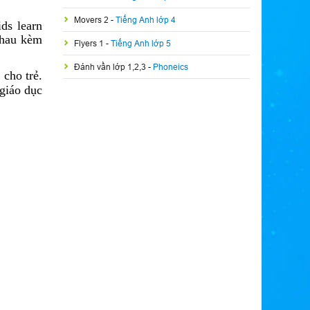
Movers 2
-
Tiếng Anh lớp 4
ds learn
nhau kèm
Flyers 1
-
Tiếng Anh lớp 5
Đánh vần lớp 1,2,3
-
Phoneics
cho trẻ.
giáo dục