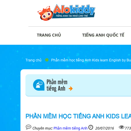
TRANG CHỦ
TIẾNG ANH QUỐC TẾ
Trang chủ
Phần mềm học tiếng Anh Kids learn English by Bus
Phần mềm
tiếng Anh
PHẦN MỀM HỌC TIẾNG ANH KIDS LE
Chuyên mục:
Phần mềm tiếng Anh
20/07/2016
773