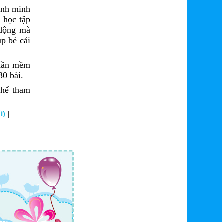
ảnh minh
 học tập
 động mà
p bé cải
phần mềm
30 bài.
thể tham
i)
|