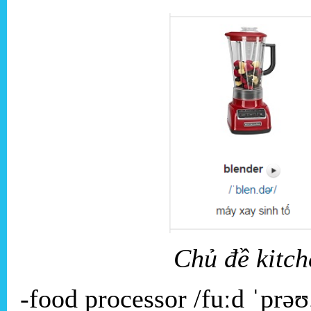
Chủ đề kitch
-food processor /fuːd ˈprə