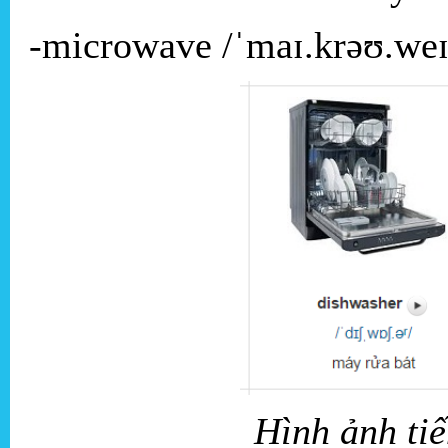
-microwave /ˈmaɪ.krəʊ.weɪv
Hình ảnh ti