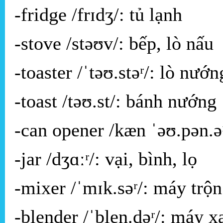
-fridge /frɪdʒ/: tủ lạnh
-stove /stəʊv/: bếp, lò nấu
-toaster /ˈtəʊ.stəʳ/: lò nướ
-toast /təʊ.st/: bánh nướng
-can opener /kæn ˈəʊ.pən.ə
-jar /dʒɑːʳ/: vại, bình, lọ
-mixer /ˈmɪk.səʳ/: máy trộn
-blender /ˈblen.dəʳ/: máy x