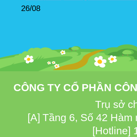
26/08
CÔNG TY CỔ PHẦN CÔN
Trụ sở c
[A] Tầng 6, Số 42 Hàm
[Hotline]