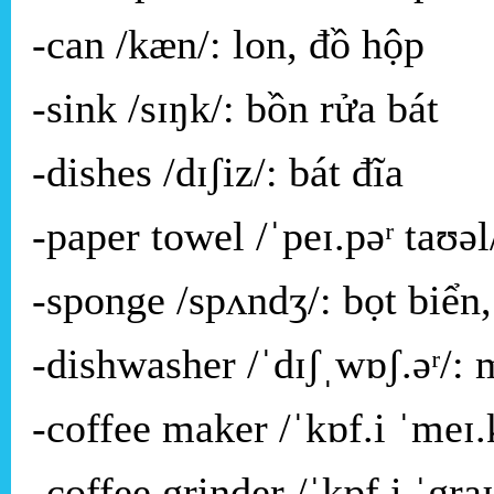
-can /kæn/: lon, đồ hộp
-sink /sɪŋk/: bồn rửa bát
-dishes /dɪʃiz/: bát đĩa
-paper towel /ˈpeɪ.pəʳ taʊəl
-sponge /spʌndʒ/: bọt biển
-dishwasher /ˈdɪʃˌwɒʃ.əʳ/: 
-coffee maker /ˈkɒf.i ˈmeɪ.
-coffee grinder /ˈkɒf.i ˈgr