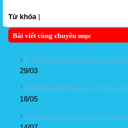
Từ khóa
|
Bài viết cùng chuyên mục
bí quyết học tiếng anh cho trẻ 
29/03
tên tiếng anh hay và ý nghĩa cho
18/05
10 idioms và expressions thông
14/07