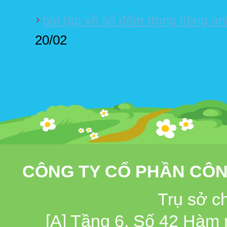
bài tập về số đếm trong tiếng a
20/02
CÔNG TY CỔ PHẦN CÔN
Trụ sở c
[A] Tầng 6, Số 42 Hàm