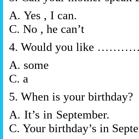
A. Yes , I can.
C. No , he can’t
4. Would you like …………
A. so
C. a
5. When is your birthday?
A. It’s in September.
C. Your birthday’s in Sept