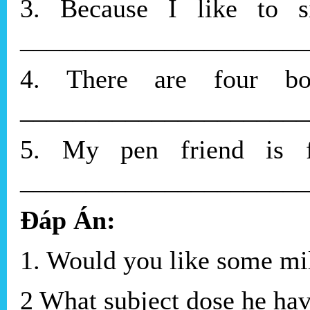
3. Because I l
______________________
4. There are fo
______________________
5. My pen frie
______________________
Đáp Án:
1. Would you like some mi
2 What subject dose he h