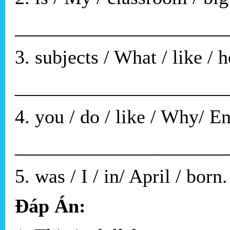
______________________
3. subjects / What / like / 
______________________
4. you / do / like / Why/ E
______________________
5. was / I / in/ April / born.
Đáp Án: