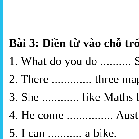
Bài 3: Điền từ vào chỗ tr
1. What do you do ..........
2. There ............. three m
3. She ............ like Maths 
4. He come ............... Aust
5. I can ........... a bike.