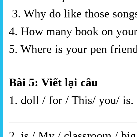
3. Why do like those song
4. How many book on you
5. Where is your pen frie
Bài 5: Viết lại câu
1. doll / for / This/ you/ is.
______________________
2. is / My / classroom / big