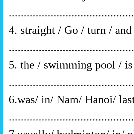
.........................................
4. straight / Go / turn / and 
.........................................
5. the / swimming pool / is
.........................................
6.was/ in/ Nam/ Hanoi/ las
.........................................
7.usually/ badminton/ in/ p