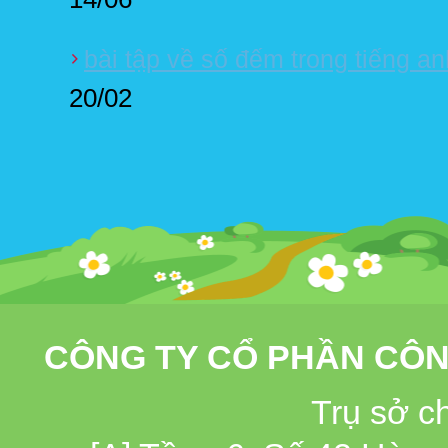
bài tập về số đếm trong tiếng a
20/02
CÔNG TY CỔ PHẦN CÔN
Trụ sở c