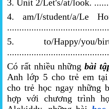
3. Unit 2/Let's/at/look. ...........
4. am/I/student/a/Le Ho
.........................................
5. to/Happy/you/birth
.........................................
Có rất nhiều những
bài tậ
Anh lớp 5 cho trẻ em tại
cho trẻ học ngay những b
hợp với chương trình h
Alokiddy, những bài
học