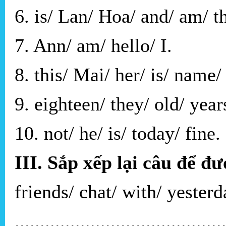
6. is/ Lan/ Hoa/ and/ am/ th
7. Ann/ am/ hello/ I.
8. this/ Mai/ her/ is/ name
9. eighteen/ they/ old/ year
10. not/ he/ is/ today/ fine.
III. Sắp xếp lại câu để đ
friends/ chat/ with/ yesterd
.........................................