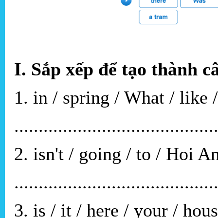
I. Sắp xếp để tạo thành c
1. in / spring / What / like /
.........................................
2. isn't / going / to / Hoi A
.........................................
3. is / it / here / your / hou