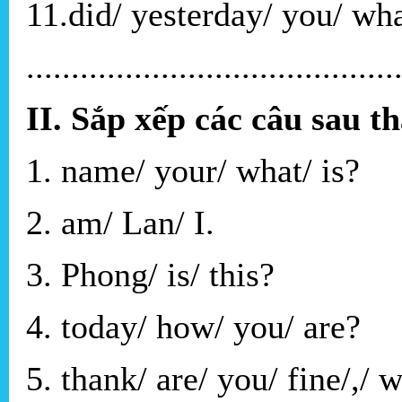
11.did/ yesterday/ you/ wha
.........................................
II. Sắp xếp các câu sau t
1. name/ your/ what/ is?
2. am/ Lan/ I.
3. Phong/ is/ this?
4. today/ how/ you/ are?
5. thank/ are/ you/ fine/,/ w