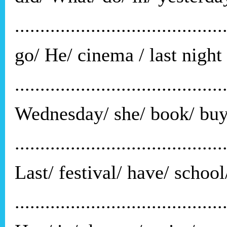
.........................................
go/ He/ cinema / last night 
.........................................
Wednesday/ she/ book/ buy/
.........................................
Last/ festival/ have/ school
.........................................