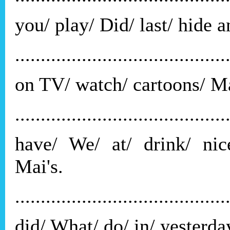
you/ play/ Did/ last/ hide 
.........................................
on TV/ watch/ cartoons/ Ma
.........................................
have/ We/ at/ drink/ nic
Mai's.
.........................................
did/ What/ do/ in/ yesterda