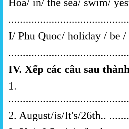
Hoa/ in/ the sea/ swim/ yes
.........................................
I/ Phu Quoc/ holiday / be / 
.........................................
IV. Xếp các câu sau thàn
1. date/is/t
.........................................
2. August/is/It's/26th.. ............