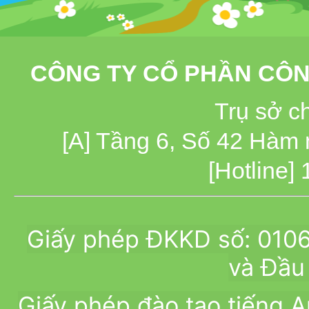
CÔNG TY CỔ PHẦN CÔN
Trụ sở c
[A] Tầng 6, Số 42 Hàm
[Hotline]
Giấy phép ĐKKD số: 010
và Đầu 
Giấy phép đào tạo tiếng