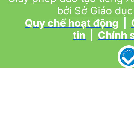
bởi Sở Giáo dục
Quy chế hoạt động
|
tin
|
Chính 