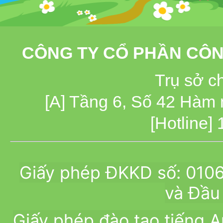
CÔNG TY CỔ PHẦN CÔN
Trụ sở c
[A] Tầng 6, Số 42 Hàm
[Hotline]
Giấy phép ĐKKD số: 010
và Đầu 
Giấy phép đào tạo tiếng