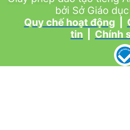
bởi Sở Giáo dục
Quy chế hoạt động
|
tin
|
Chính 