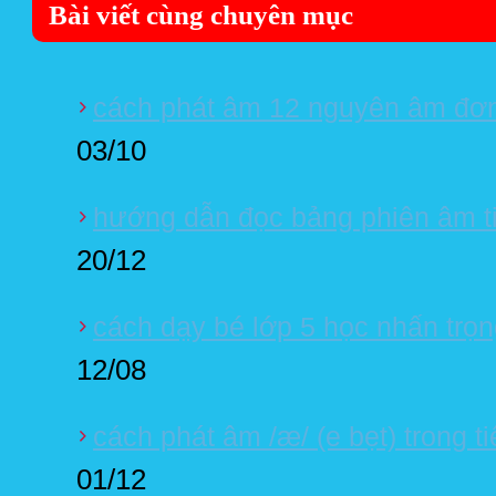
Bài viết cùng chuyên mục
cách phát âm 12 nguyên âm đơn 
03/10
hướng dẫn đọc bảng phiên âm t
20/12
cách dạy bé lớp 5 học nhấn trọ
12/08
cách phát âm /æ/ (e bẹt) trong t
01/12