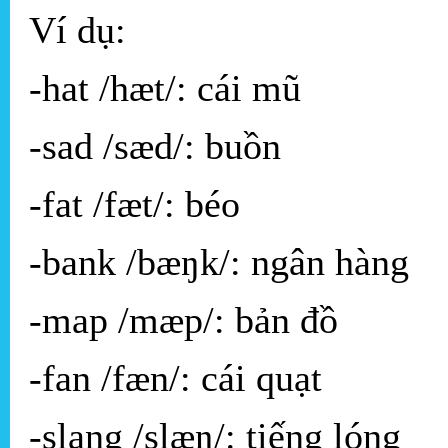
Ví dụ:
-hat /hæt/: cái mũ
-sad /sæd/: buồn
-fat /fæt/: béo
-bank /bæŋk/: ngân hàng
-map /mæp/: bản đồ
-fan /fæn/: cái quạt
-slang /slæŋ/: tiếng lóng