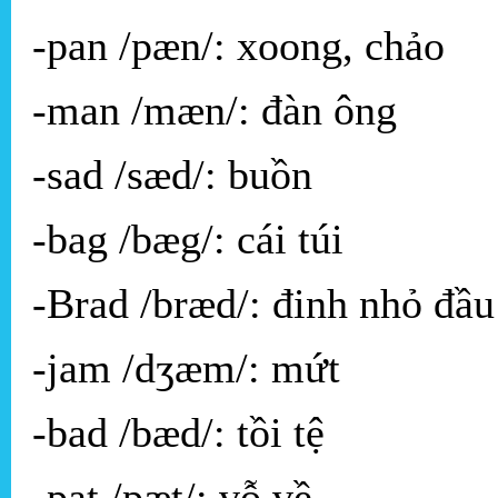
-pan /pæn/: xoong, chảo
-man /mæn/: đàn ông
-sad /sæd/: buồn
-bag /bæg/: cái túi
-Brad /bræd/: đinh nhỏ đầu
-jam /dʒæm/: mứt
-bad /bæd/: tồi tệ
-pat /pæt/: vỗ về