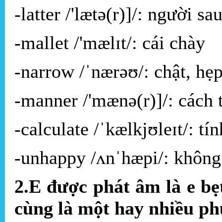
-latter /'lætə(r)]/: người s
-mallet /'mælɪt/: cái chày
-narrow /ˈnærəʊ/: chật, hẹ
-manner /'mænə(r)]/: cách 
-calculate /ˈkælkjʊleɪt/: tín
-unhappy /ʌnˈhæpi/: không
2.E được phát âm là e bẹ
cùng là một hay nhiều p