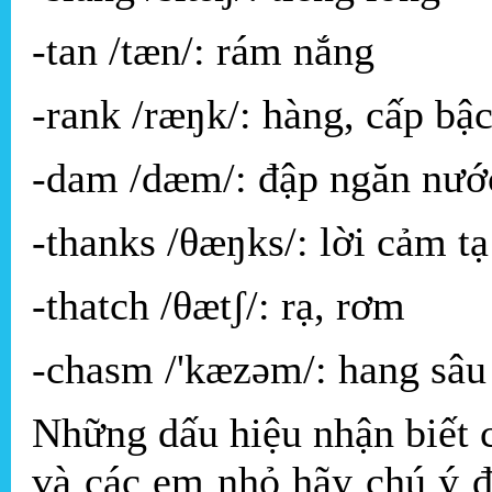
-tan /tæn/: rám nắng
-rank /ræŋk/: hàng, cấp bậ
-dam /dæm/: đập ngăn nướ
-thanks /θæŋks/: lời cảm tạ
-thatch /θætʃ/: rạ, rơm
-chasm /'kæzəm/: hang sâu
Những dấu hiệu nhận biết
và các em nhỏ hãy chú ý 