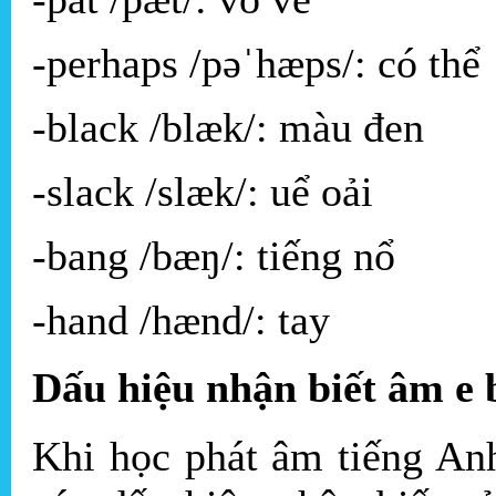
-perhaps /pəˈhæps/: có thể
-black /blæk/: màu đen
-slack /slæk/: uể oải
-bang /bæŋ/: tiếng nổ
-hand /hænd/: tay
Dấu hiệu nhận biết âm e 
Khi học phát âm tiếng An