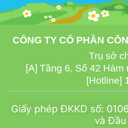
CÔNG TY CỔ PHẦN CÔN
Trụ sở c
[A] Tầng 6, Số 42 Hàm
[Hotline]
Giấy phép ĐKKD số: 010
và Đầu 