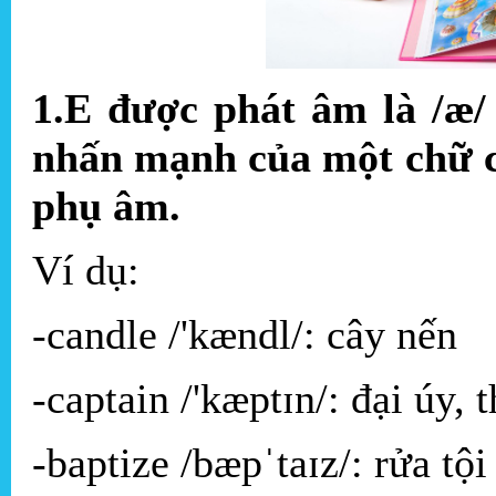
1.E được phát âm là /æ/
nhấn mạnh của một chữ có
phụ âm.
Ví dụ:
-candle /'kændl/: cây nến
-captain /'kæptɪn/: đại úy,
-baptize /bæpˈtaɪz/: rửa tội