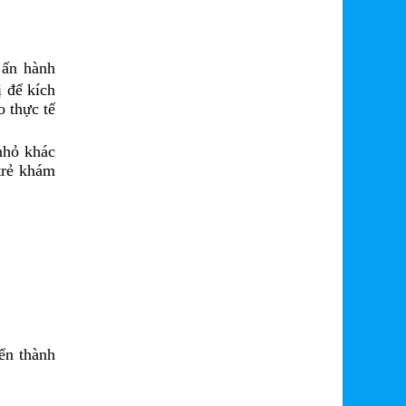
 ấn hành
 để kích
o thực tế
nhỏ khác
 trẻ khám
ển thành