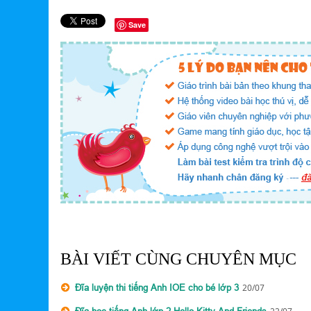
Save
BÀI VIẾT CÙNG CHUYÊN MỤC
Đĩa luyện thi tiếng Anh IOE cho bé lớp 3
20/07