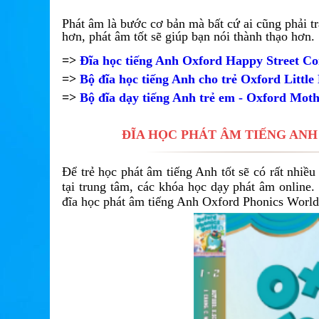
Phát âm là bước cơ bản mà bất cứ ai cũng phải trả
hơn, phát âm tốt sẽ giúp bạn nói thành thạo hơn.
=>
Đĩa học tiếng Anh Oxford Happy Street Com
=>
Bộ đĩa học tiếng Anh cho trẻ Oxford Little
=>
Bộ đĩa dạy tiếng Anh trẻ em - Oxford Mo
ĐĨA HỌC PHÁT ÂM TIẾNG ANH
Để trẻ học phát âm tiếng Anh tốt sẽ có rất nhiề
tại trung tâm, các khóa học dạy phát âm online.
đĩa học phát âm tiếng Anh Oxford Phonics World