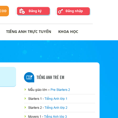
 COD
Đăng ký
Đăng nhập
TIẾNG ANH TRỰC TUYẾN
KHOA HỌC
TIẾNG ANH TRẺ EM
Mẫu giáo lớn
–
Pre Starters 2
Starters 1
-
Tiếng Anh lớp 1
Starters 2
-
Tiếng Anh lớp 2
Movers 1
-
Tiếng Anh lớp 3