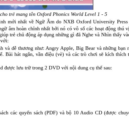
cho trẻ mang tên Oxford Phonics World Level 1 - 5
trình mới nhất về Ngữ Âm do NXB Oxford University Press
gữ âm hoàn chỉnh nhất bởi nó có vô số các hoạt động thú vị
 giúp trẻ chủ động áp dụng những gì đã Nghe và Nhìn thấy và
với:
ình và dễ thương như: Angry Apple, Big Bear và những bạn 
ể. Bài hát ngắn, vần điệu (vè) và các trò chơi sẽ kích thích
d được lưu trữ trong 2 DVD với nội dung cụ thể sau:
ách các quyển sách (PDF) và bộ 10 Audio CD (được chuy