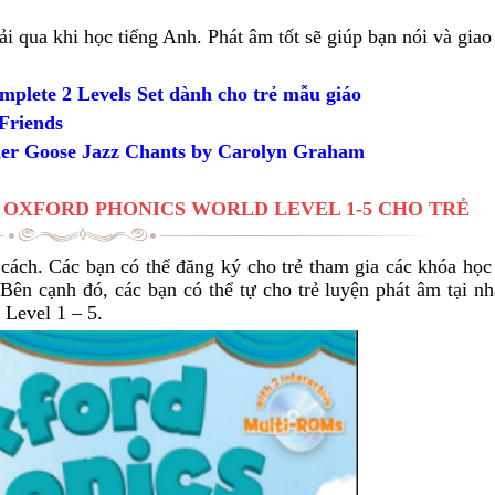
i qua khi học tiếng Anh. Phát âm tốt sẽ giúp bạn nói và giao 
plete 2 Levels Set dành cho trẻ mẫu giáo
 Friends
ther Goose Jazz Chants by Carolyn Graham
 OXFORD PHONICS WORLD LEVEL 1-5 CHO TRẺ
u cách. Các bạn có thể đăng ký cho trẻ tham gia các khóa họ
 Bên cạnh đó, các bạn có thể tự cho trẻ luyện phát âm tại n
 Level 1 – 5.