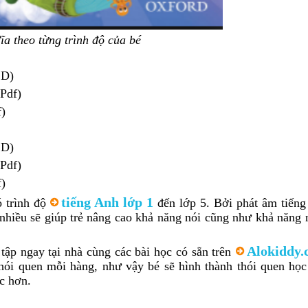
ĩa theo từng trình độ của bé
CD)
(Pdf)
f)
CD)
(Pdf)
f)
tiếng Anh lớp 1
ó trình độ
đến lớp 5. Bởi phát âm tiếng
p nhiều sẽ giúp trẻ nâng cao khả năng nói cũng như khả năng
Alokiddy.
tập ngay tại nhà cùng các bài học có sẵn trên
thói quen mỗi hàng, như vậy bé sẽ hình thành thói quen học
ọc hơn.