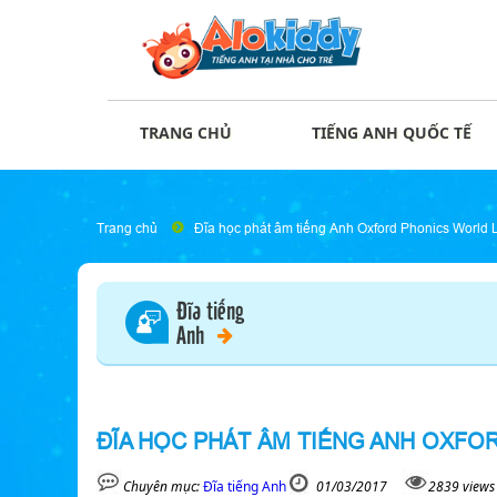
TRANG CHỦ
TIẾNG ANH QUỐC TẾ
Trang chủ
Đĩa học phát âm tiếng Anh Oxford Phonics World L
Đĩa tiếng
Anh
ĐĨA HỌC PHÁT ÂM TIẾNG ANH OXFO
Chuyên mục:
Đĩa tiếng Anh
01/03/2017
2839 views