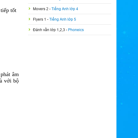
Movers 2
-
Tiếng Anh lớp 4
tiếp tốt
Flyers 1
-
Tiếng Anh lớp 5
Đánh vần lớp 1,2,3
-
Phoneics
c phát âm
hà với bộ