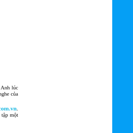
 Anh lúc
 nghe của
com.vn
.
 tập một