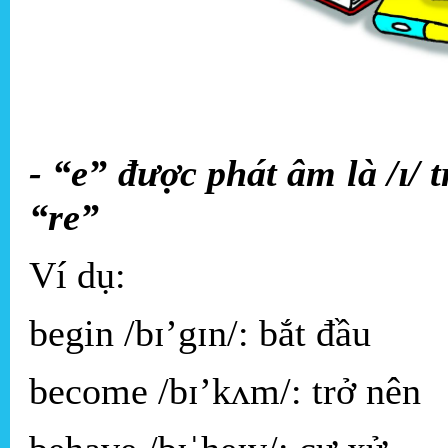
- “e” được phát âm là /ɪ/ 
“re”
Ví dụ:
begin /bɪ’gɪn/: bắt đầu
become /bɪ’kʌm/: trở nên