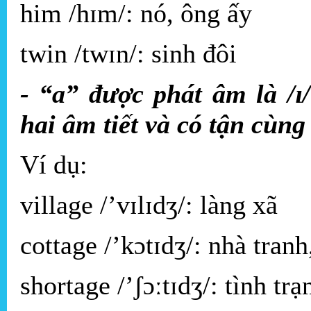
him /hɪm/: nó, ông ấy
twin /twɪn/: sinh đôi
- “a” được phát âm là /ɪ
hai âm tiết và có tận cùn
Ví dụ:
village /’vɪlɪdʒ/: làng xã
cottage /’kɔtɪdʒ/: nhà tranh
shortage /’ʃɔːtɪdʒ/: tình trạ