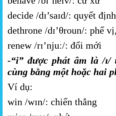
behave /bɪˈheɪv/: cư xử
decide /dɪ’saɪd/: quyết định
dethrone /dɪ’θroun/: phế vị
renew /rɪ’njuː/: đổi mới
-“i” được phát âm là /ɪ/
cùng bằng một hoặc hai p
Ví dụ:
win /wɪn/: chiến thắng