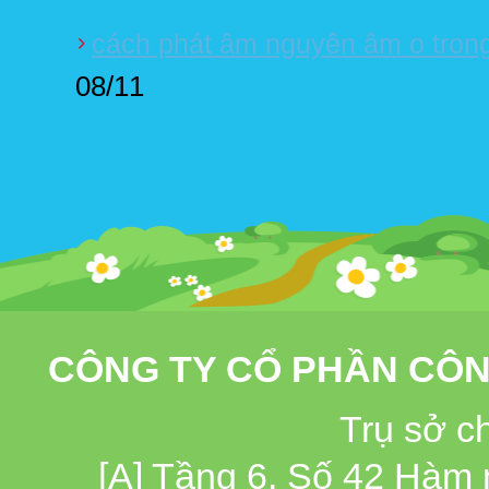
cách phát âm nguyên âm o trong
08/11
CÔNG TY CỔ PHẦN CÔN
Trụ sở c
[A] Tầng 6, Số 42 Hàm