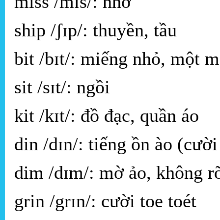
miss /mɪs/: nhớ
ship /ʃɪp/: thuyền, tầu
bit /bɪt/: miếng nhỏ, một 
sit /sɪt/: ngồi
kit /kɪt/: đồ đạc, quần áo
din /dɪn/: tiếng ồn ào (cười
dim /dɪm/: mờ ảo, không r
grin /grɪn/: cười toe toét