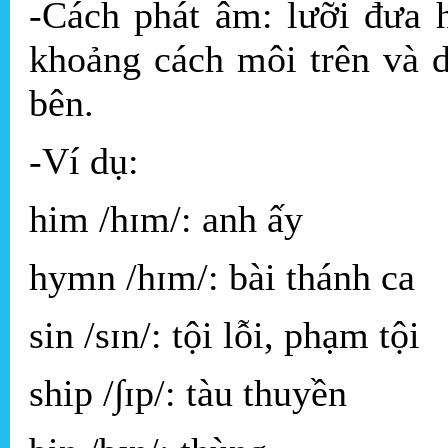
-Cách phát âm: lưỡi đưa h
khoảng cách môi trên và 
bên.
-Ví dụ:
him /hɪm/: anh ấy
hymn /hɪm/: bài thánh ca
sin /sɪn/: tội lỗi, phạm tội
ship /∫ɪp/: tàu thuyền