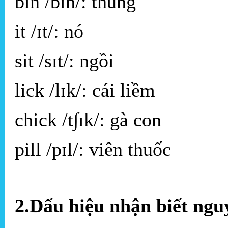
bin /bɪn/: thùng
it /ɪt/: nó
sit /sɪt/: ngồi
lick /lɪk/: cái liềm
chick /t∫ɪk/: gà con
pill /pɪl/: viên thuốc
2.Dấu hiệu nhận biết ngu