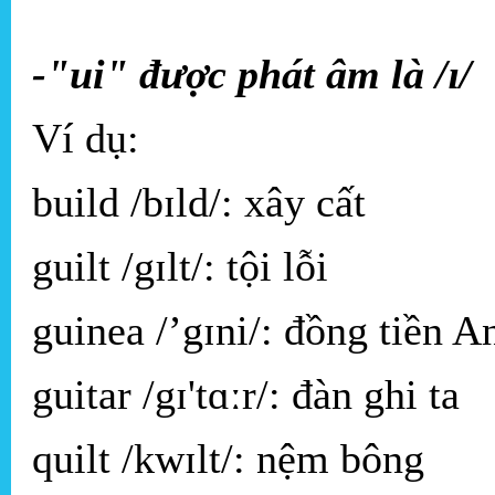
-"ui" được phát âm là /ɪ/
Ví dụ:
build /bɪld/: xây cất
guilt /gɪlt/: tội lỗi
guinea /’gɪni/: đồng tiền A
guitar /gɪ'tɑːr/: đàn ghi ta
quilt /kwɪlt/: nệm bông