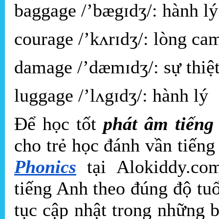
baggage /’bægɪdʒ/: hành lý
courage /’kʌrɪdʒ/: lòng c
damage /’dæmɪdʒ/: sự thiệt
luggage /’lʌgɪdʒ/: hành lý
Để học tốt
phát âm tiếng
cho trẻ học đánh vần tiến
Phonics
tại Alokiddy.co
tiếng Anh theo đúng độ tuổ
tục cập nhật trong những 