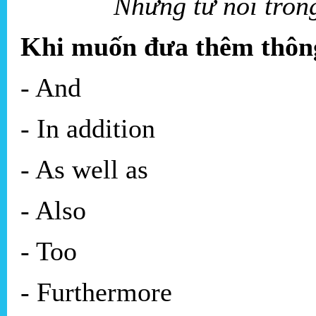
Những từ nối tron
Khi muốn đưa thêm thông
- And
- In addition
- As well as
- Also
- Too
- Furthermore