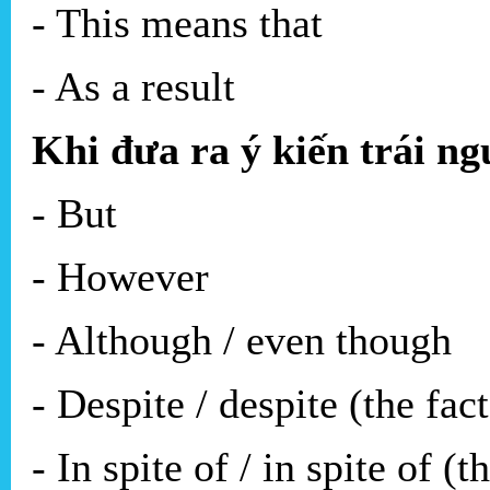
- This means that
- As a result
Khi đưa ra ý kiến trái n
- But
- However
- Although / even though
- Despite / despite (the fact
- In spite of / in spite of (t