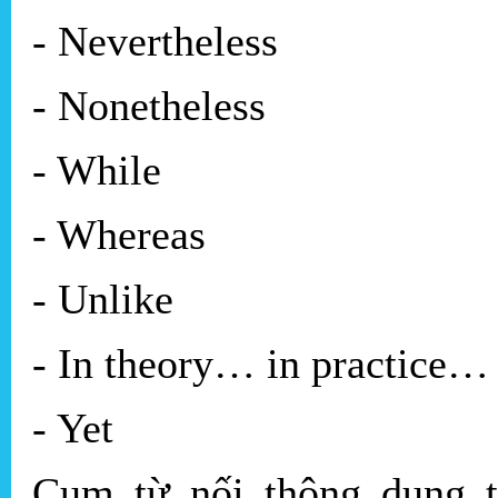
- Nevertheless
- Nonetheless
- While
- Whereas
- Unlike
- In theory… in practice…
- Yet
Cụm từ nối thông dụng t