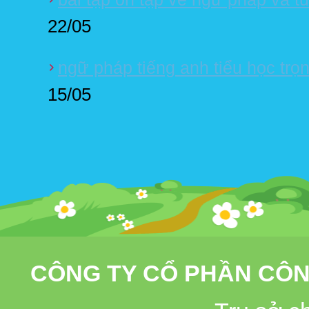
22/05
ngữ pháp tiếng anh tiểu học tr
15/05
CÔNG TY CỔ PHẦN CÔN