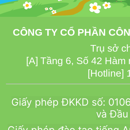
CÔNG TY CỔ PHẦN CÔN
Trụ sở c
[A] Tầng 6, Số 42 Hàm
[Hotline]
Giấy phép ĐKKD số: 010
và Đầu 
Giấy phép đào tạo tiếng