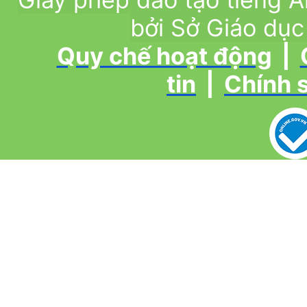
bởi Sở Giáo dục
Quy chế hoạt động
|
tin
|
Chính 