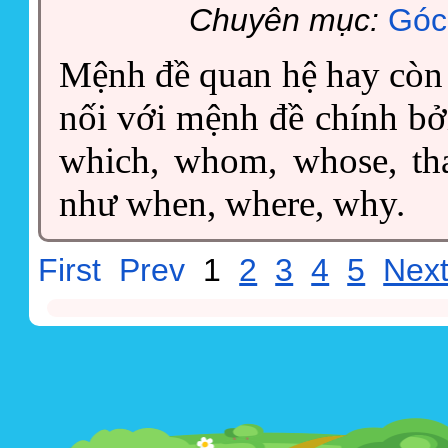
Chuyên mục:
Góc
Mệnh đề quan hệ hay còn 
nối với mệnh đề chính bở
which, whom, whose, tha
như when, where, why.
First
Prev
1
2
3
4
5
Nex