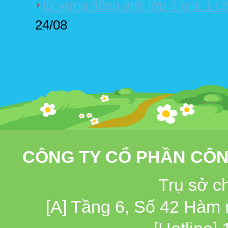
từ vựng tiếng anh lớp 3 unit 1 c
24/08
CÔNG TY CỔ PHẦN CÔN
Trụ sở c
[A] Tầng 6, Số 42 Hàm