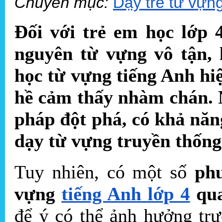
Chuyên mục:
Dạy trẻ từ vựn
Đối với trẻ em học lớp 4
nguyên từ vựng vô tận, 
học từ vựng tiếng Anh hi
hề cảm thấy nhàm chán. 
pháp đột phá, có khả nă
dạy từ vựng truyền thốn
Tuy nhiên, có một số
ph
vựng
tiếng Anh lớp 4
qua
để ý có thể ảnh hưởng trự