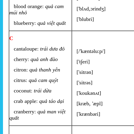
blood orange:
quả cam
['blʌd,ɔrindʒ]
múi nhỏ
['blubri]
blueberry:
quả việt quất
C
cantaloupe:
trái dưa đỏ
[/'kæntəlu:p/]
cherry:
quả anh đào
['t∫eri]
citron:
quả thanh yên
['sitrən]
citrus:
quả cam quýt
['sitrəs]
coconut:
trái dừa
['koukənʌt]
crab apple:
quả táo dại
[kræb, 'æpl]
cranberry:
quả man việt
['krænbəri]
quất