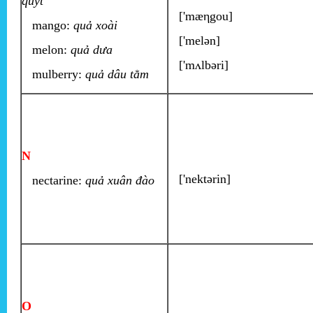
quýt
['mæηgou]
mango:
quả xoài
['melən]
melon:
quả dưa
['mʌlbəri]
mulberry:
quả dâu tằm
N
['nektərin]
nectarine:
quả xuân đào
O