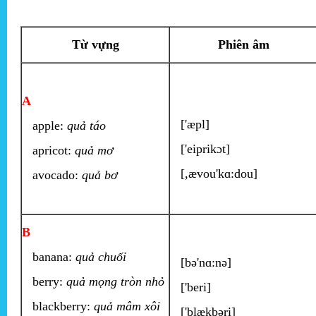
Từ vựng
Phiên âm
A
['æpl]
apple:
quả táo
['eiprikɔt]
apricot:
quả mơ
[,ævou'kɑ:dou]
avocado:
quả bơ
B
banana:
quả chuối
[bə'nɑ:nə]
berry:
quả mọng tròn nhỏ
['beri]
blackberry:
quả mâm xôi
['blækbəri]