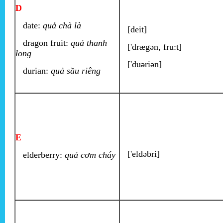
D
date:
quả chà là
[deit]
dragon fruit:
quả thanh
['drægən, fru:t]
long
['duəriən]
durian:
quả sầu riêng
E
['eldəbri]
elderberry:
quả cơm cháy