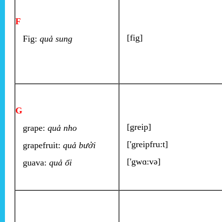
F
[fig]
Fig:
quả sung
G
[greip]
grape:
quả nho
['greipfru:t]
grapefruit:
quả bưởi
['gwɑ:və]
guava:
quả ổi