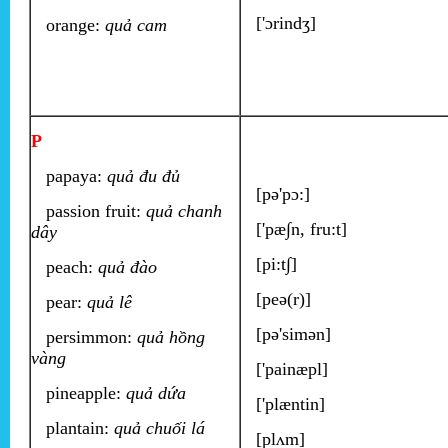
['ɔrindʒ]
orange:
quả cam
P
papaya:
quả đu đủ
[pə'pɔ:]
passion fruit:
quả chanh
['pæ∫n, fru:t]
dây
[pi:t∫]
peach:
quả đào
[peə(r)]
pear:
quả lê
[pə'simən]
persimmon:
quả hồng
vàng
['painæpl]
pineapple:
quả dứa
['plæntin]
plantain:
quả chuối lá
[plʌm]