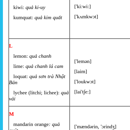
['ki:wi:]
kiwi:
quả ki-uy
['kʌmkwɔt]
kumquat:
quả kim quất
L
lemon:
quả chanh
['lemən]
lime:
quả chanh lá cam
[laim]
loquat:
quả sơn trà Nhật
['loukwɔt]
Bản
[lai't∫e:]
lychee (litchi; lichee):
quả
vải
M
mandarin orange
: quả
['mændərin, 'ɔrindʒ]