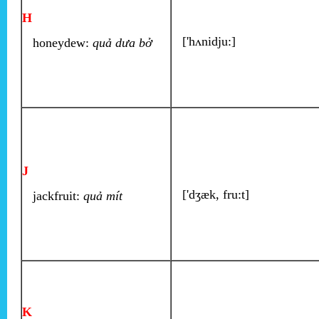
H
['hʌnidju:]
honeydew:
quả dưa bở
J
['dʒæk, fru:t]
jackfruit:
quả mít
K