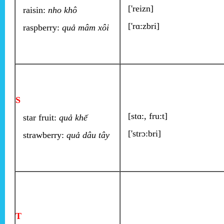
['reizn]
raisin:
nho khô
['rɑ:zbri]
raspberry:
quả mâm xôi
S
[stɑ:, fru:t]
star fruit:
quả khế
['strɔ:bri]
strawberry:
quả dâu tây
T