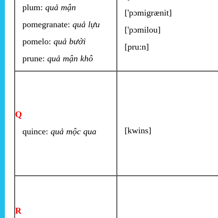
plum:
quả mận
['pɔmigrænit]
pomegranate:
quả lựu
['pɔmilou]
pomelo:
quả bưởi
[pru:n]
prune:
quả mận khô
Q
[kwins]
quince:
quả mộc qua
R