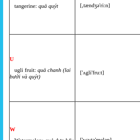
[,tændʒə'ri:n]
tangerine:
quả quýt
U
ugli fruit:
quả chanh (lai
['ʌgli'fru:t]
bưởi và quýt)
W
['wɔ:tə'melən]