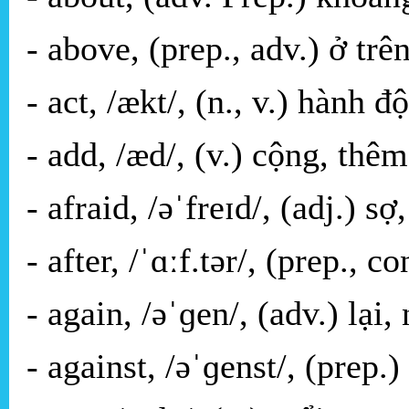
- above, (prep., adv.) ở trên
- act, /ækt/, (n., v.) hành đ
- add, /æd/, (v.) cộng, thê
- afraid, /əˈfreɪd/, (adj.) s
- after, /ˈɑːf.tər/, (prep., c
- again, /əˈɡen/, (adv.) lại,
- against, /əˈɡenst/, (prep.