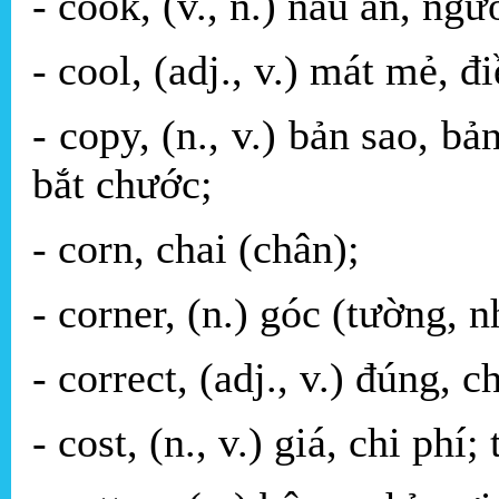
- cook, (v., n.) nấu ăn, ngư
- cool, (adj., v.) mát mẻ, 
- copy, (n., v.) bản sao, bả
bắt chước;
- corn, chai (chân);
- corner, (n.) góc (tường, n
- correct, (adj., v.) đúng, 
- cost, (n., v.) giá, chi phí; 