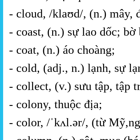
- cloud, /klaʊd/, (n.) mây
- coast, (n.) sự lao dốc; bờ
- coat, (n.) áo choàng;
- cold, (adj., n.) lạnh, sự l
- collect, (v.) sưu tập, tập t
- colony, thuộc địa;
- color, /ˈkʌl.ər/, (từ Mỹ,