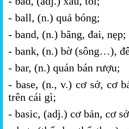
- bad, (adj.) xấu, tồi;
- ball, (n.) quả bóng;
- band, (n.) băng, đai, nẹp;
- bank, (n.) bờ (sông…), đê
- bar, (n.) quán bán rượu;
- base, (n., v.) cơ sở, cơ 
trên cái gì;
- basic, (adj.) cơ bản, cơ sở