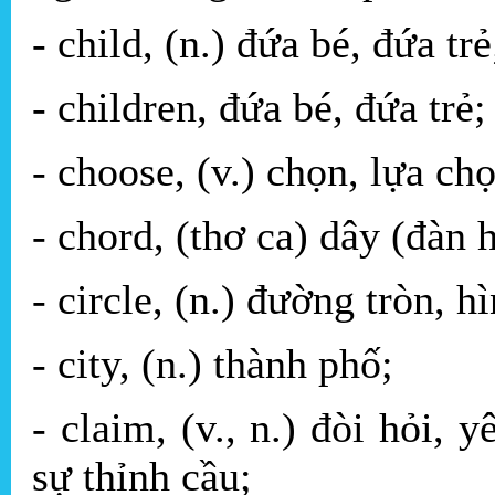
- child, (n.) đứa bé, đứa trẻ
- children, đứa bé, đứa trẻ;
- choose, (v.) chọn, lựa ch
- chord, (thơ ca) dây (đàn 
- circle, (n.) đường tròn, h
- city, (n.) thành phố;
- claim, (v., n.) đòi hỏi, 
sự thỉnh cầu;