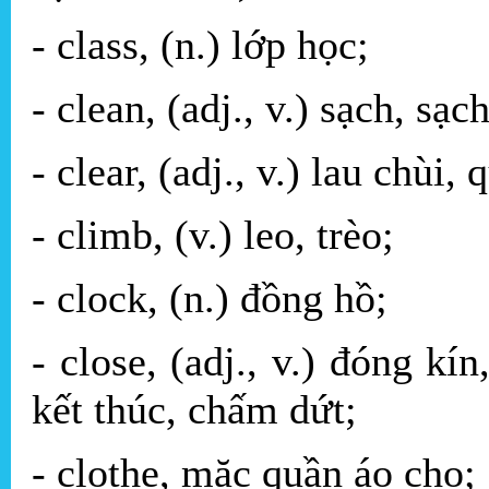
- class, (n.) lớp học;
- clean, (adj., v.) sạch, sạch
- clear, (adj., v.) lau chùi, 
- climb, (v.) leo, trèo;
- clock, (n.) đồng hồ;
- close, (adj., v.) đóng kí
kết thúc, chấm dứt;
- clothe, mặc quần áo cho;