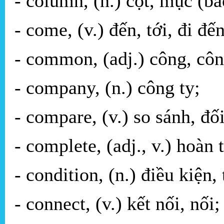
- column, (n.) cột, mục (bá
- come, (v.) đến, tới, đi đến
- common, (adj.) công, côn
- company, (n.) công ty;
- compare, (v.) so sánh, đố
- complete, (adj., v.) hoàn 
- condition, (n.) điều kiện, 
- connect, (v.) kết nối, nối;