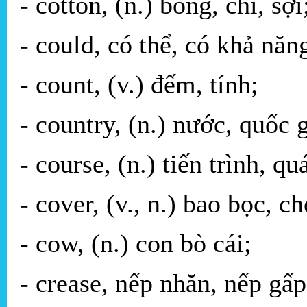
- cotton, (n.) bông, chỉ, sợi
- could, có thể, có khả năn
- count, (v.) đếm, tính;
- country, (n.) nước, quốc 
- course, (n.) tiến trình, qu
- cover, (v., n.) bao bọc, c
- cow, (n.) con bò cái;
- crease, nếp nhăn, nếp gấp