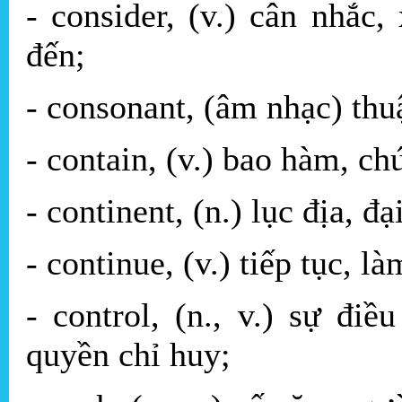
- consider, (v.) cân nhắc
đến;
- consonant, (âm nhạc) thu
- contain, (v.) bao hàm, c
- continent, (n.) lục địa, đ
- continue, (v.) tiếp tục, là
- control, (n., v.) sự đi
quyền chỉ huy;