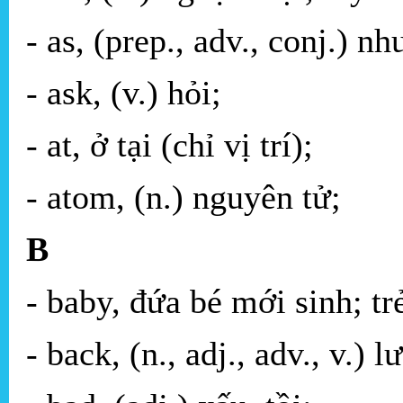
- as, (prep., adv., conj.) 
- ask, (v.) hỏi;
- at, ở tại (chỉ vị trí);
- atom, (n.) nguyên tử;
B
- baby, đứa bé mới sinh; tr
- back, (n., adj., adv., v.) l