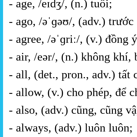
- age, /eɪdʒ/, (n.) tuổi;
- ago, /əˈɡəʊ/, (adv.) trước
- agree, /əˈɡriː/, (v.) đồng 
- air, /eər/, (n.) không khí
- all, (det., pron., adv.) tất 
- allow, (v.) cho phép, để c
- also, (adv.) cũng, cũng vậ
- always, (adv.) luôn luôn;