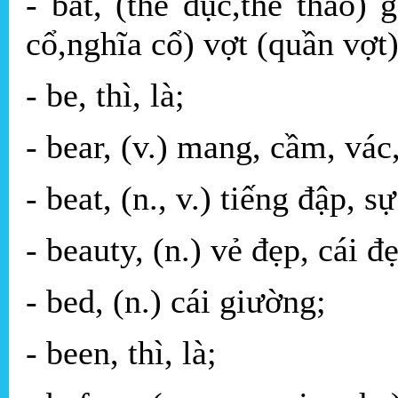
- bat, (thể dục,thể thao) 
cổ,nghĩa cổ) vợt (quần vợt)
- be, thì, là;
- bear, (v.) mang, cầm, vác
- beat, (n., v.) tiếng đập, 
- beauty, (n.) vẻ đẹp, cái đ
- bed, (n.) cái giường;
- been, thì, là;