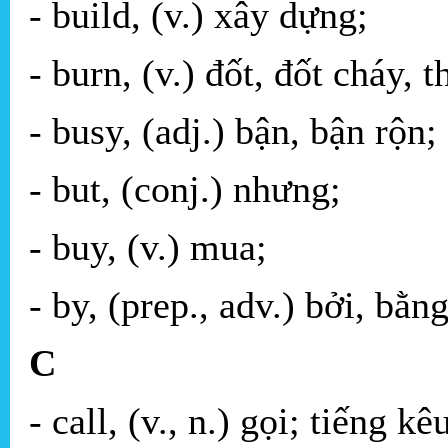
- build, (v.) xây dựng;
- burn, (v.) đốt, đốt cháy, t
- busy, (adj.) bận, bận rộn;
- but, (conj.) nhưng;
- buy, (v.) mua;
- by, (prep., adv.) bởi, bằng
C
- call, (v., n.) gọi; tiếng kê