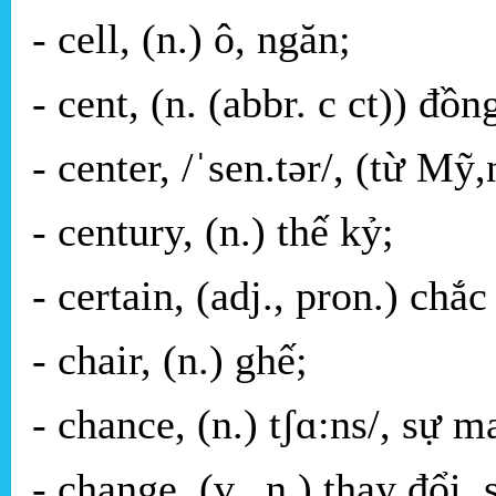
- cell, (n.) ô, ngăn;
- cent, (n. (abbr. c ct)) đồ
- center, /ˈsen.tər/, (từ M
- century, (n.) thế kỷ;
- certain, (adj., pron.) chắc
- chair, (n.) ghế;
- chance, (n.) tʃɑ:ns/, sự 
- change, (v., n.) thay đổi,