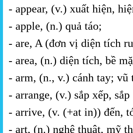
- appear, (v.) xuất hiện, hiệ
- apple, (n.) quả táo;
- are, A (đơn vị diện tích 
- area, (n.) diện tích, bề mặ
- arm, (n., v.) cánh tay; vũ 
- arrange, (v.) sắp xếp, sắp
- arrive, (v. (+at in)) đến, t
- art, (n.) nghệ thuật, mỹ t