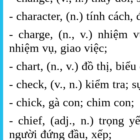
- character, (n.) tính cách, 
- charge, (n., v.) nhiệm 
nhiệm vụ, giao việc;
- chart, (n., v.) đồ thị, biể
- check, (v., n.) kiểm tra; 
- chick, gà con; chim con;
- chief, (adj., n.) trọng y
người đứng đầu, xếp;