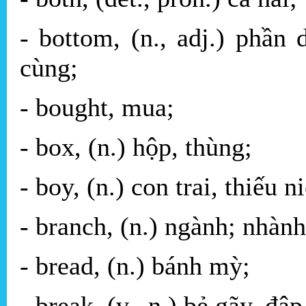
- bottom, (n., adj.) phần 
cùng;
- bought, mua;
- box, (n.) hộp, thùng;
- boy, (n.) con trai, thiếu n
- branch, (n.) ngành; nhàn
- bread, (n.) bánh mỳ;
- break, (v., n.) bẻ gãy, đậ