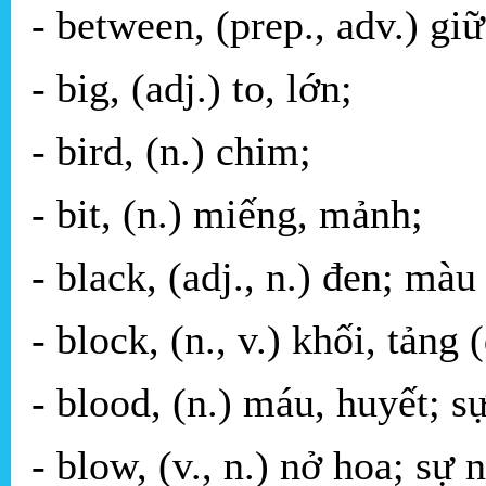
- between, (prep., adv.) giữ
- big, (adj.) to, lớn;
- bird, (n.) chim;
- bit, (n.) miếng, mảnh;
- black, (adj., n.) đen; màu
- block, (n., v.) khối, tảng
- blood, (n.) máu, huyết; sự
- blow, (v., n.) nở hoa; sự 