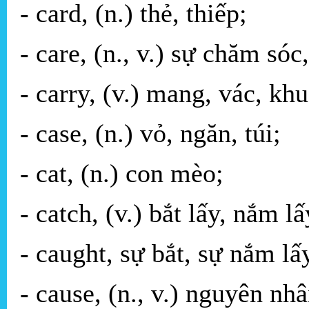
- card, (n.) thẻ, thiếp;
- care, (n., v.) sự chăm s
- carry, (v.) mang, vác, kh
- case, (n.) vỏ, ngăn, túi;
- cat, (n.) con mèo;
- catch, (v.) bắt lấy, nắm l
- caught, sự bắt, sự nắm lấy
- cause, (n., v.) nguyên nh