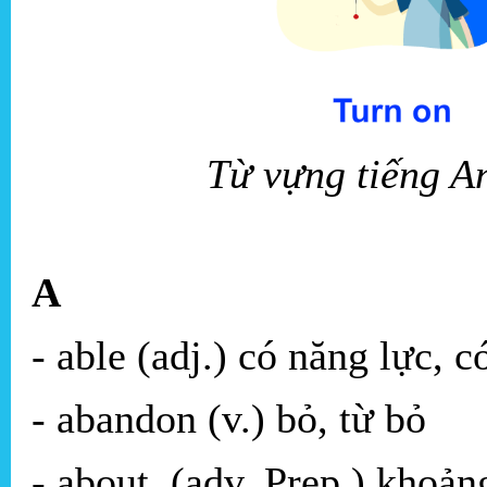
Từ vựng tiếng An
A
- able (adj.) có năng lực, có
- abandon (v.) bỏ, từ bỏ
- about, (adv. Prep.) khoản