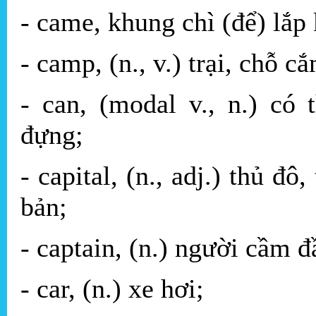
- came, khung chì (để) lắp 
- camp, (n., v.) trại, chỗ cắ
- can, (modal v., n.) có 
đựng;
- capital, (n., adj.) thủ đô
bản;
- captain, (n.) người cầm đ
- car, (n.) xe hơi;