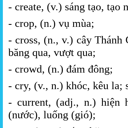
- create, (v.) sáng tạo, tạo 
- crop, (n.) vụ mùa;
- cross, (n., v.) cây Thánh
băng qua, vượt qua;
- crowd, (n.) đám đông;
- cry, (v., n.) khóc, kêu la;
- current, (adj., n.) hiệ
(nước), luống (gió);