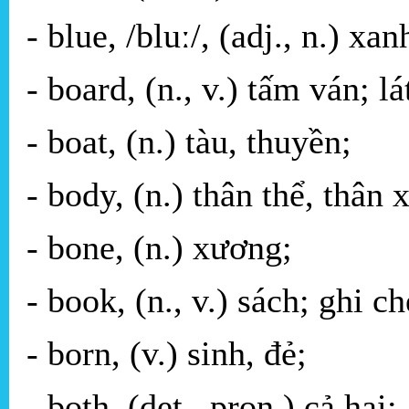
- blue, /bluː/, (adj., n.) x
- board, (n., v.) tấm ván; lá
- boat, (n.) tàu, thuyền;
- body, (n.) thân thể, thân 
- bone, (n.) xương;
- book, (n., v.) sách; ghi ch
- born, (v.) sinh, đẻ;
- both, (det., pron.) cả hai;