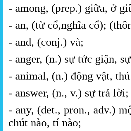
- among, (prep.) giữa, ở gi
- an, (từ cổ,nghĩa cổ); (th
- and, (conj.) và;
- anger, (n.) sự tức giận, s
- animal, (n.) động vật, thú
- answer, (n., v.) sự trả lời; 
- any, (det., pron., adv.) 
chút nào, tí nào;