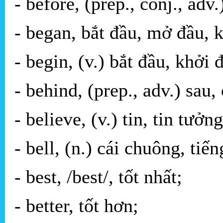
- before, (prep., conj., adv
- began, bắt đầu, mở đầu, 
- begin, (v.) bắt đầu, khởi 
- behind, (prep., adv.) sau,
- believe, (v.) tin, tin tưởng
- bell, (n.) cái chuông, tiế
- best, /best/, tốt nhất;
- better, tốt hơn;