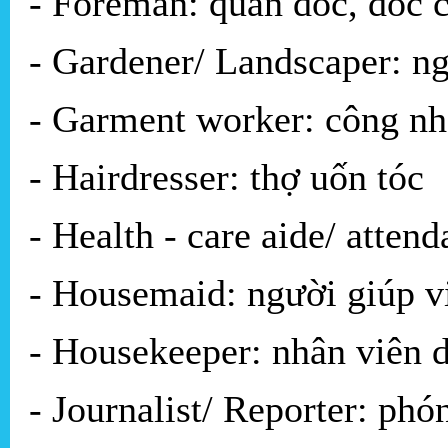
- Foreman: quản đốc, đốc 
- Gardener/ Landscaper: n
- Garment worker: công n
- Hairdresser: thợ uốn tóc
- Health - care aide/ attend
- Housemaid: người giúp v
- Housekeeper: nhân viên 
- Journalist/ Reporter: phó