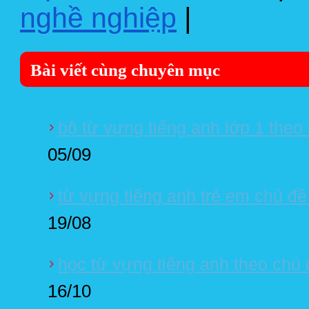
nghề nghiệp
|
Bài viết cùng chuyên mục
bộ từ vựng tiếng anh lớp 1 theo
05/09
từ vựng tiếng anh trẻ em chủ đề
19/08
học từ vựng tiếng anh theo chủ 
16/10