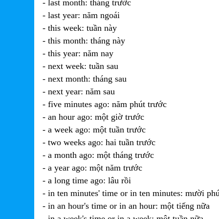
- last month: tháng trước
- last year: năm ngoái
- this week: tuần này
- this month: tháng này
- this year: năm nay
- next week: tuần sau
- next month: tháng sau
- next year: năm sau
- five minutes ago: năm phút trước
- an hour ago: một giờ trước
- a week ago: một tuần trước
- two weeks ago: hai tuần trước
- a month ago: một tháng trước
- a year ago: một năm trước
- a long time ago: lâu rồi
- in ten minutes' time or in ten minutes: mười ph
- in an hour's time or in an hour: một tiếng nữa
- in a week's time or in a week: một tuần nữa