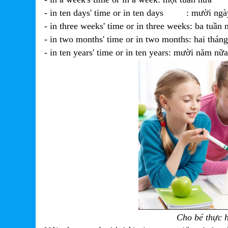
- in ten days' time or in ten days : mười ngà
- in three weeks' time or in three weeks: ba tuần 
- in two months' time or in two months: hai thán
- in ten years' time or in ten years: mười năm nữa
Cho bé thực 