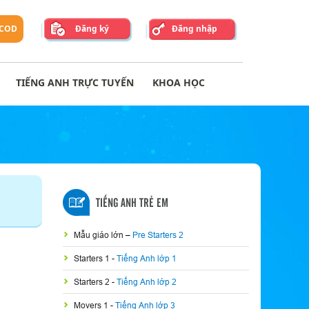
 COD
Đăng ký
Đăng nhập
TIẾNG ANH TRỰC TUYẾN
KHOA HỌC
TIẾNG ANH TRẺ EM
Mẫu giáo lớn
–
Pre Starters 2
Starters 1
-
Tiếng Anh lớp 1
Starters 2
-
Tiếng Anh lớp 2
Movers 1
-
Tiếng Anh lớp 3