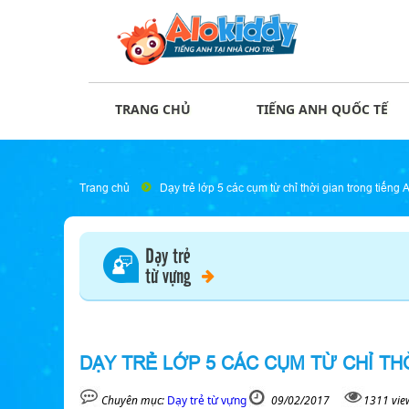
TRANG CHỦ
TIẾNG ANH QUỐC TẾ
Trang chủ
Dạy trẻ lớp 5 các cụm từ chỉ thời gian trong tiếng 
Dạy trẻ
từ vựng
DẠY TRẺ LỚP 5 CÁC CỤM TỪ CHỈ TH
Chuyên mục:
Dạy trẻ từ vựng
09/02/2017
1311 vie