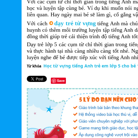
Với các cụm từ chỉ thời gian trong tiếng Anh mà 
học và luyện tập cùng bé. Ví dụ khi muốn nói n
liên quan. Hay ngày mai bé sẽ làm gì, cố gắng vận
dạy trẻ từ vựng
Với cách
tiếng Anh mà chúng
huynh có thêm môi trường luyện tập tiếng Anh dà
đồng thời giúp trẻ cải thiện trình độ tiếng Anh tố
Dạy trẻ lớp 5 các cụm từ chỉ thời gian trong tiế
và thực hành tại nhà càng nhiều càng tốt nhé. Ng
luyện nghe để bé được tiếp xúc với tiếng Anh nhi
Học từ vựng tiếng Anh trẻ em lớp 5 cho bé 
Từ khóa
Save