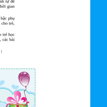
ình tự để
hời gian
c bậc phụ
 cho trẻ,
o trẻ học
, các bài
|