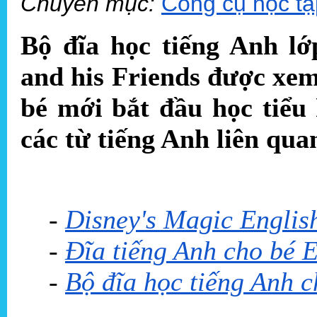
Chuyên mục:
Công cụ học tậ
Bộ đĩa học tiếng Anh lớ
and his Friends
được xem
bé mới bắt đầu học tiểu
các từ tiếng Anh liên qua
-
Disney's Magic English
-
Đĩa tiếng Anh cho bé E
-
Bộ đĩa học tiếng Anh c