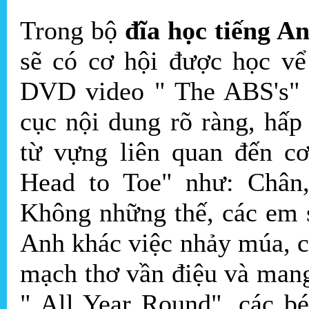
Trong bộ
đĩa học tiếng An
sẽ có cơ hội được học vể
DVD video " The ABS's" q
cục nội dung rõ ràng, hấp
từ vựng liên quan đến c
Head to Toe" như: Chân, 
Không những thế, các em 
Anh khác việc nhảy múa, c
mạch thơ vần điệu và man
" All Year Round", các b