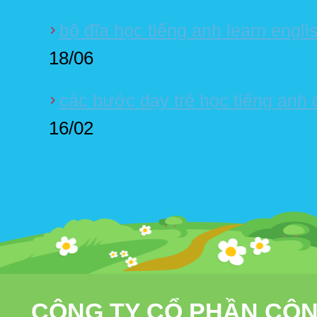
bộ đĩa học tiếng anh learn englis
18/06
các bước dạy trẻ học tiếng anh 
16/02
CÔNG TY CỔ PHẦN CÔN