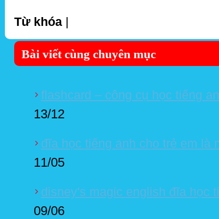
Từ khóa
|
Bài viết cùng chuyên mục
flashcard – công cụ học tiếng an
13/12
đĩa học tiếng anh cho trẻ em là
11/05
disney's magic english đĩa học t
09/06