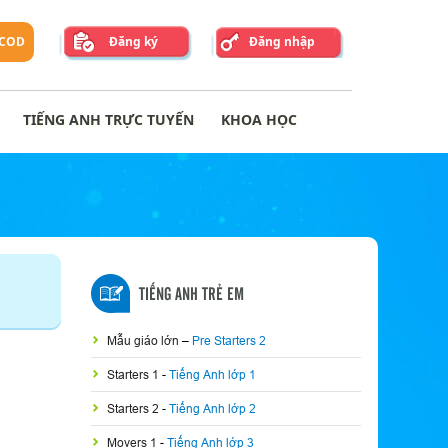
 COD
Đăng ký
Đăng nhập
TIẾNG ANH TRỰC TUYẾN
KHOA HỌC
TIẾNG ANH TRẺ EM
Mẫu giáo lớn
–
Pre Starters 2
Starters 1
-
Tiếng Anh lớp 1
Starters 2
-
Tiếng Anh lớp 2
Movers 1
-
Tiếng Anh lớp 3