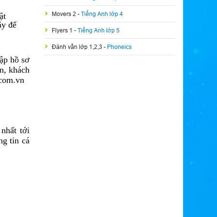
Movers 2
-
Tiếng Anh lớp 4
ật
ây để
Flyers 1
-
Tiếng Anh lớp 5
Đánh vần lớp 1,2,3
-
Phoneics
lập hồ sơ
n, khách
.com.vn
nhất tới
g tin cá