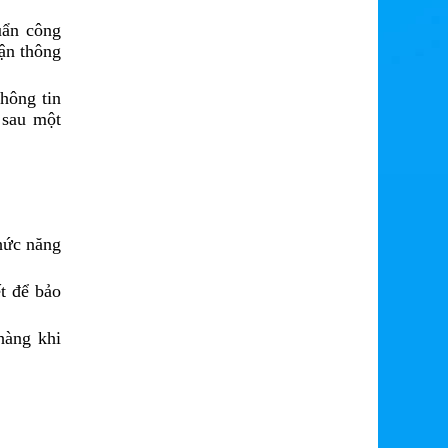
uẩn công
hận thông
hông tin
 sau một
chức năng
t để bảo
hàng khi