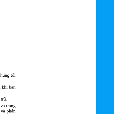
húng tôi
n khi bạn
trữ.
 và trang
 và phân