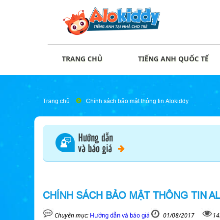
TRANG CHỦ
TIẾNG ANH QUỐC TẾ
Trang chủ
Chính sách bảo mật thông tin Alokiddy
Hướng dẫn
và báo giá
CHÍNH SÁCH BẢO MẬT THÔNG TIN A
Chuyên mục:
Hướng dẫn và báo giá
01/08/2017
14