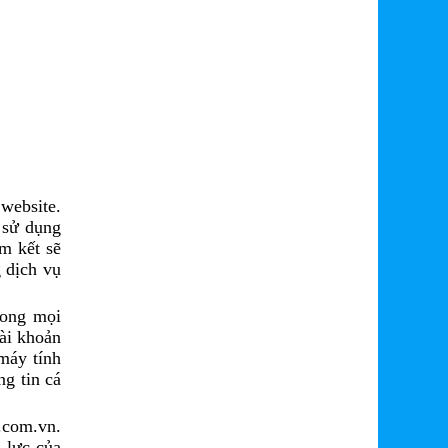
website.
 sử dụng
m kết sẽ
 dịch vụ
rong mọi
tài khoản
máy tính
ng tin cá
.com.vn.
 lực của