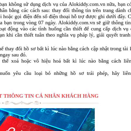
c bạn không sử dụng dịch vụ của Alokiddy.com.vn nữa, bạn có
hân bằng các cách sau: thay đổi thông tin trên trang dành c
i hoặc gọi điện đến số điện thoại hỗ trợ được ghi dưới đây. 
ủa bạn trong vòng 07 ngày. Alokiddy.com.vn sẽ giữ thông tin
ạt động vào các tình huống cần thiết để cung cấp dịch vụ 
n khi cần thiết tuân theo nghĩa vụ pháp lý, giải quyết tran
 thay đổi hồ sơ bất kì lúc nào bằng cách cập nhật trong tài
ngay sau đó.
thể xoá hoặc vô hiệu hoá bất kì lúc nào bằng cách liê
uốn yêu cầu loại bỏ những hồ sơ trái phép, hãy liên
ẬT THÔNG TIN CÁ NHÂN KHÁCH HÀNG