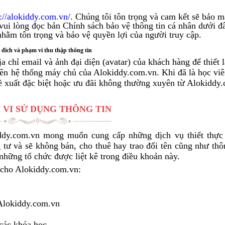
s://alokiddy.com.vn/
. Chúng tôi tôn trọng và cam kết sẽ bảo m
 vui lòng đọc bản Chính sách bảo vệ thông tin cá nhân dưới đ
hằm tôn trọng và bảo vệ quyền lợi của người truy cập.
 đích v​à phạm vi thu thập​ thông tin
a chỉ email và ảnh đại diện (avatar) của khách hàng để thiết 
rên hệ thống máy chủ của Alokiddy.com.vn. Khi đã là học viê
ề xuất đặc biệt hoặc ưu đãi không thường xuyên từ Alokiddy
 ​VI SỬ DỤNG THÔNG TIN
iddy.com.vn mong muốn cung cấp những dịch vụ thiết thực 
tư và sẽ không bán, cho thuê hay trao đổi tên cũng như thôn
những tổ chức được liệt kê trong điều khoản này.
p cho Alokiddy.com.vn:
 Alokiddy.com.vn
các khóa học.