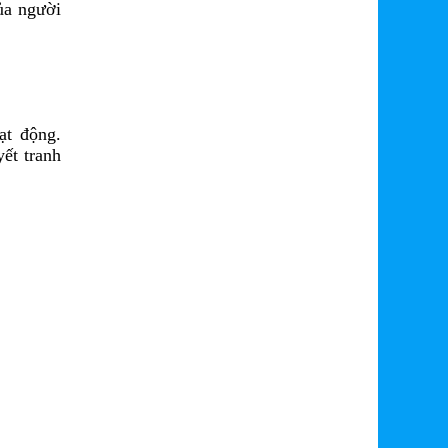
ủa người
ạt động.
yết tranh