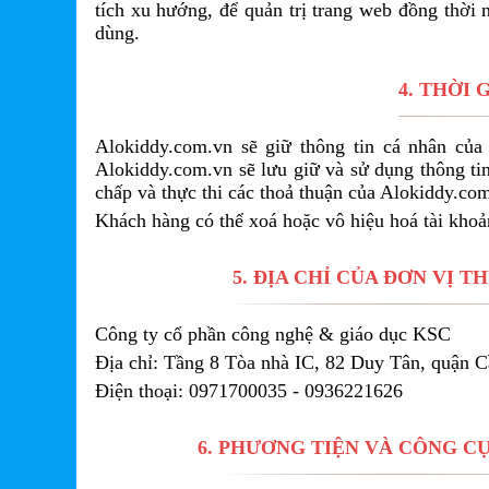
tích xu hướng, để quản trị trang web đồng thời 
dùng.
4. THỜI 
Alokiddy.com.vn sẽ giữ thông tin cá nhân của
Alokiddy.com.vn sẽ lưu giữ và sử dụng thông tin
chấp và thực thi các thoả thuận của Alokiddy.co
Khách hàng có thể xoá hoặc vô hiệu hoá tài khoả
5. ĐỊA CHỈ CỦ​A ĐƠN VỊ
Công ty cổ phần công nghệ & giáo dục KSC
Địa chỉ: Tầng 8 Tòa nhà IC, 82 Duy Tân, quận 
Điện thoại: 0971700035 - 0936221626
6. PHƯ​ƠNG TIỆN VÀ CÔNG C