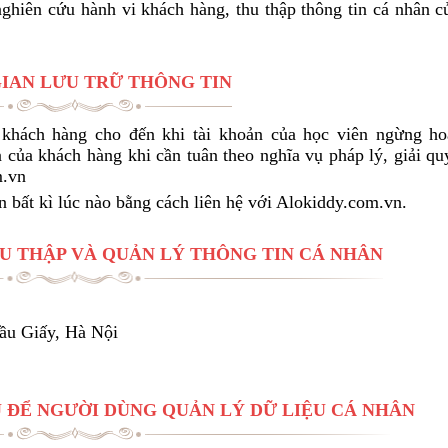
nghiên cứu hành vi khách hàng, thu thập thông tin cá nhân c
GIAN L​ƯU TRỮ THÔNG TIN
 khách hàng cho đến khi tài khoản của học viên ngừng ho
 của khách hàng khi cần tuân theo nghĩa vụ pháp lý, giải qu
m.vn
n bất kì lúc nào bằng cách liên hệ với Alokiddy.com.vn.
 THU THẬP VÀ QUẢN LÝ THÔNG TIN CÁ NHÂN
Cầu Giấy, Hà Nội
Ụ ĐỂ NGƯỜI DÙNG QUẢN LÝ DỮ LIỆU CÁ NHÂN