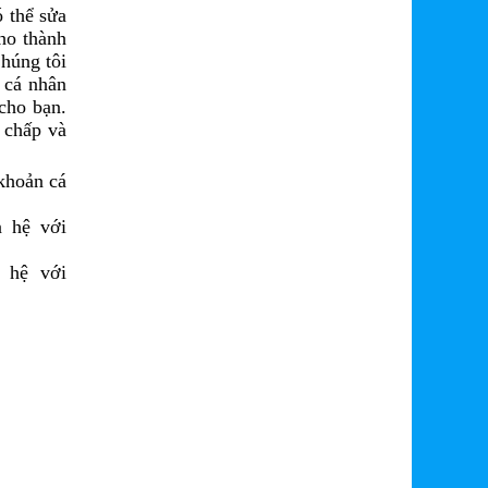
 thể sửa
ho thành
Chúng tôi
 cá nhân
cho bạn.
h chấp và
 khoản cá
n hệ với
 hệ với