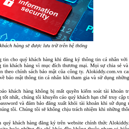
khách hàng sẽ được lưu trữ trên hệ thống
tin cho quý khách hàng khi đăng ký thông tin cá nhân với 
 tin khách hàng vì mục đích thương mại. Mọi sự chia sẻ và
ện theo chính sách bảo mật của công ty. Alokiddy.com.vn ca
 về bảo mật thông tin cá nhân khi tham gia và sử dụng những
bảo khách hàng không bị mất quyền kiểm soát tài khoản t
 tốt nhất, chúng tôi khuyến cáo quý khách hạn chế truy cập 
password và đảm bảo đăng xuất khỏi tài khoản khi sử dụng 
húng tôi. Chúng tôi sẽ không chịu trách nhiệm khi những thô
n quý khách hàng đăng ký trên website chính thức Alokiddy
site hoặc những địa chỉ khác đều không thuộc phạm vi hiệu