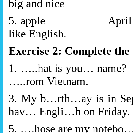
big and nice
5. apple 
like English.
Exercise 2: Complete the
1. …..hat is y
…..rom Vietnam.
3. My b…rth…ay 
hav… Engli…h on Friday.
5. ….hose are my notebo…