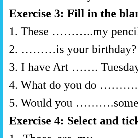
Exercise 3: Fill in the bl
1. These ………..my penci
2. ………is your birthday?
3. I have Art ……. Tuesday
4. What do you do ……….E
5. Would you ……….some
Exercise 4: Select and tic