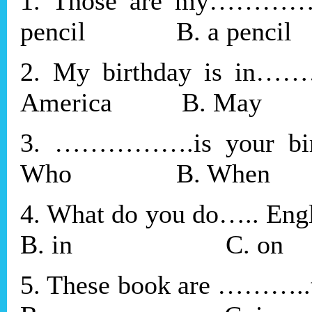
1. Those a
pencil B. a pencil
2. My birthda
America B. May
3. …………….is y
Who B. When
4. What do you do…..
B. in C. on
5. These book are