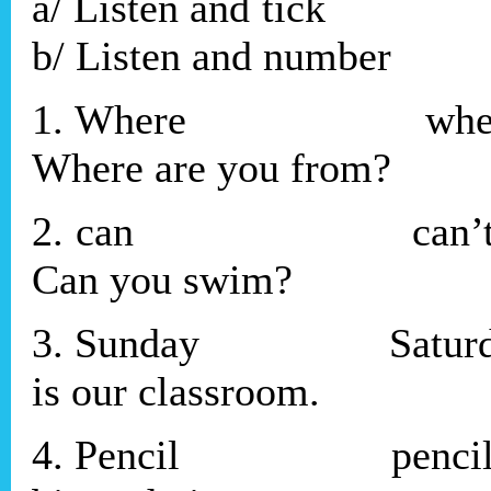
a/ Liste
b/ Listen and number
1. Where
Where are you from?
2. can c
Can you swim?
3. Sunday Sat
is our classroom.
4. Pencil penc