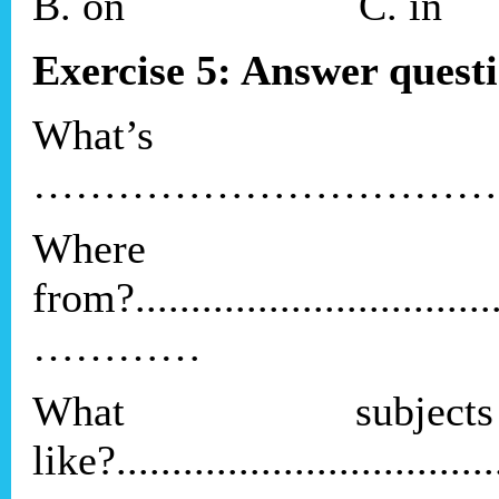
B. on C. in
Exercise 5: Answer quest
What’s 
……………………………
Where
from?...................................
…………
What subj
like?...................................