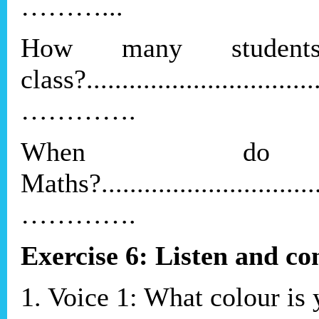
………...
How many studen
class?..................................
………….
When do
Maths?.................................
………….
Exercise 6: Listen and co
1. Voice 1: What colour is 