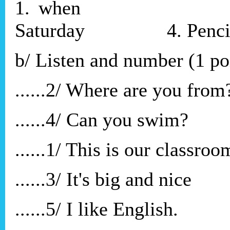
1. when 
Saturday 4. Pen
b/ Listen and number (1 po
......2/ Where are you from
......4/ Can you swim?
......1/ This is our classroo
......3/ It's big and nice
......5/ I like English.