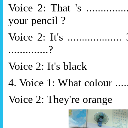
Voice 2: That 's ............
your pencil ?
Voice 2: It's ...............
..............?
Voice 2: It's black
4. Voice 1: What colour ....
Voice 2: They're orange