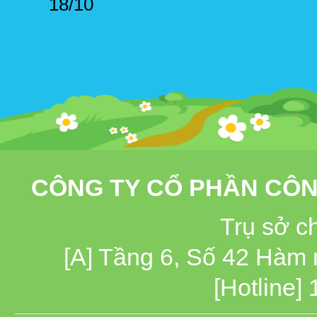
18/10
CÔNG TY CỔ PHẦN CÔN
Trụ sở c
[A] Tầng 6, Số 42 Hàm
[Hotline]