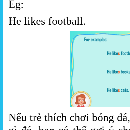
Eg:
He likes football.
Nếu trẻ thích chơi bóng đá,
gì đó, bạn có thể gợi ý c