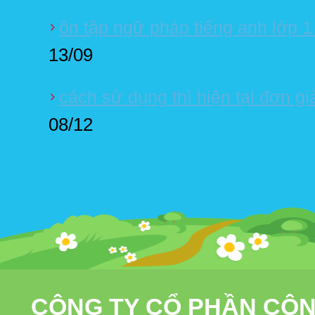
ôn tập ngữ pháp tiếng anh lớp 1
13/09
cách sử dụng thì hiện tại đơn gi
08/12
CÔNG TY CỔ PHẦN CÔN