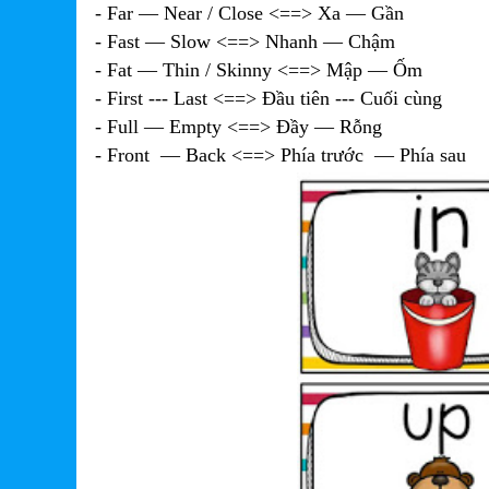
- Far — Near / Close <==> Xa — Gần
- Fast — Slow <==> Nhanh — Chậm
- Fat — Thin / Skinny <==> Mập — Ốm
- First --- Last <==> Đầu tiên --- Cuối cùng
- Full — Empty <==> Đầy — Rỗng
- Front — Back <==> Phía trước — Phía sau