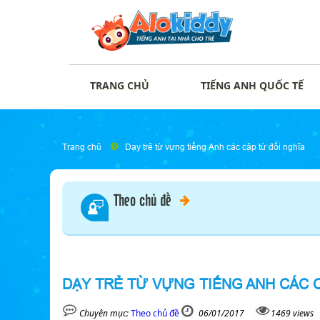
TRANG CHỦ
TIẾNG ANH QUỐC TẾ
Trang chủ
Dạy trẻ từ vựng tiếng Anh các cặp từ đối nghĩa
Theo chủ đề
DẠY TRẺ TỪ VỰNG TIẾNG ANH CÁC 
Chuyên mục:
Theo chủ đề
06/01/2017
1469 views