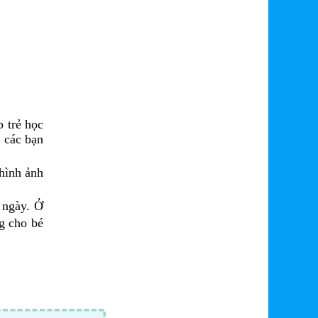
p trẻ học
, các bạn
 hình ảnh
 ngày. Ở
g cho bé
|