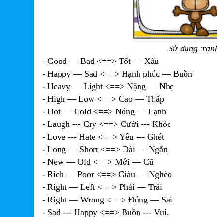
Sử dụng tranh
- Good — Bad <==> Tốt — Xấu
- Happy — Sad <==> Hạnh phúc — Buồn
- Heavy — Light <==> Nặng — Nhẹ
- High — Low <==> Cao — Thấp
- Hot — Cold <==> Nóng — Lạnh
- Laugh --- Cry <==> Cười --- Khóc
- Love --- Hate <==> Yêu --- Ghét
- Long — Short <==> Dài — Ngắn
- New — Old <==> Mới — Cũ
- Rich — Poor <==> Giàu — Nghèo
- Right — Left <==> Phải — Trái
- Right — Wrong <==> Đúng — Sai
- Sad --- Happy <==> Buồn --- Vui.