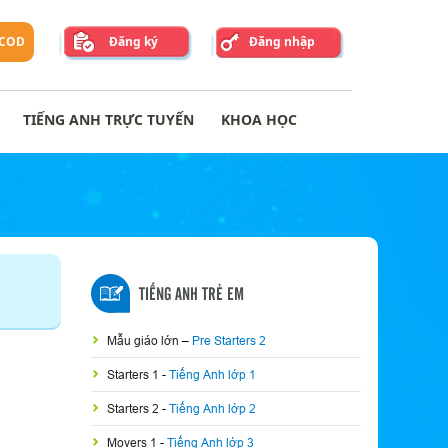
 COD
Đăng ký
Đăng nhập
TIẾNG ANH TRỰC TUYẾN
KHOA HỌC
TIẾNG ANH TRẺ EM
Mẫu giáo lớn
–
Pre Starters 2
Starters 1
-
Tiếng Anh lớp 1
Starters 2
-
Tiếng Anh lớp 2
Movers 1
-
Tiếng Anh lớp 3