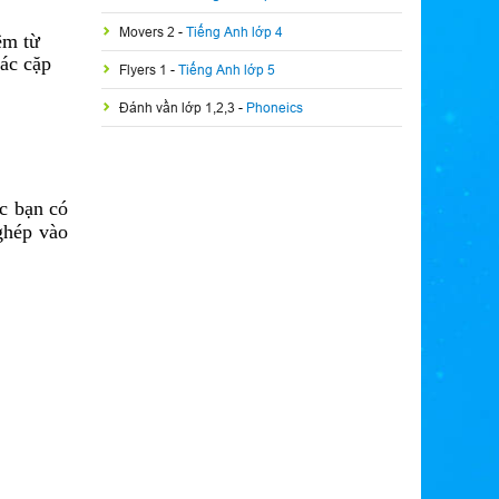
Movers 2
-
Tiếng Anh lớp 4
êm từ
các cặp
Flyers 1
-
Tiếng Anh lớp 5
Đánh vần lớp 1,2,3
-
Phoneics
ác bạn có
 ghép vào