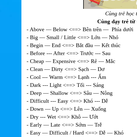
Cùng trẻ học 
Cùng dạy trẻ từ 
- Above — Below <==> Bên trên — Phía dưới
- Big — Small / Little <==> Lớn — Nhỏ
- Begin — End <==> Bắt đầu — Kết thúc
- Before --- After <==> Trước --- Sau
- Cheap — Expensive <==> Rẻ — Mắc
- Clean — Dirty <==> Sạch — Dơ
- Cool --- Warm <==> Lạnh --- Ấm
- Dark --- Light <==> Tối --- Sáng
- Deep — Shallow <==> Sâu — Nông
- Difficult --- Easy <==> Khó --- Dễ
- Down — Up <==> Lên — Xuống
- Dry --- Wet <==> Khô --- Ướt
- Early — Late <==> Sớm — Trễ
- Easy — Difficult / Hard <==> Dễ — Khó