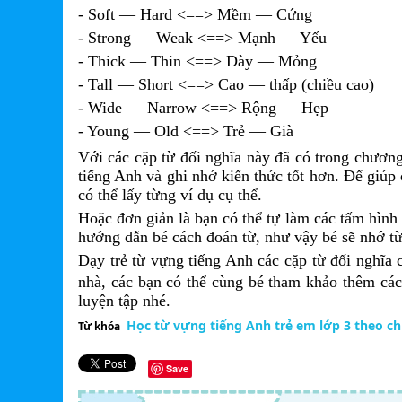
- Soft — Hard <==> Mềm — Cứng
- Strong — Weak <==> Mạnh — Yếu
- Thick — Thin <==> Dày — Mỏng
- Tall — Short <==> Cao — thấp (chiều cao)
- Wide — Narrow <==> Rộng — Hẹp
- Young — Old <==> Trẻ — Già
Với các cặp từ đối nghĩa này đã có trong chươn
tiếng Anh và ghi nhớ kiến thức tốt hơn. Để giúp 
có thể lấy từng ví dụ cụ thể.
Hoặc đơn giản là bạn có thể tự làm các tấm hình 
hướng dẫn bé cách đoán từ, như vậy bé sẽ nhớ từ
Dạy trẻ từ vựng tiếng Anh các cặp từ đối nghĩa
nhà, các bạn có thể cùng bé tham khảo thêm cá
luyện tập nhé.
Học từ vựng tiếng Anh trẻ em lớp 3 theo ch
Từ khóa
Save