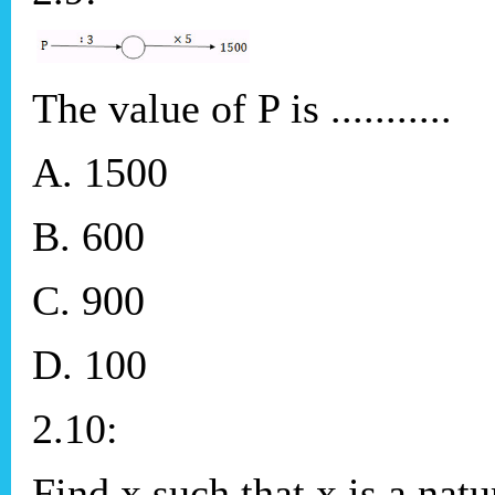
The value of P is ...........
A. 1500
B. 600
C. 900
D. 100
2.10:
Find x such that x is a nat