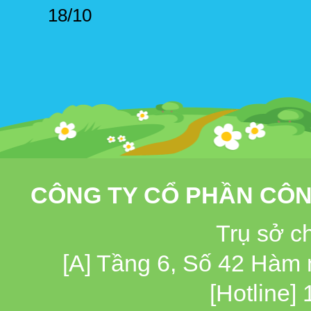
18/10
CÔNG TY CỔ PHẦN CÔN
Trụ sở c
[A] Tầng 6, Số 42 Hàm
[Hotline]