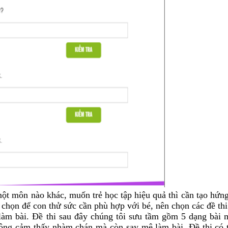
một môn nào khác, muốn trẻ học tập hiệu quả thì cần tạo hứn
chọn để con thử sức cần phù hợp với bé, nên chọn các đề thi
 làm bài. Đề thi sau đây chúng tôi sưu tầm gồm 5 dạng bài 
hông cảm thấy nhàm chán mà còn say mê làm bài. Đề thi có 