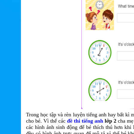
Trong học tập và rèn luyện tiếng anh hay bất kì 
cho bé. Vì thế các
đề thi tiếng anh
lớp 2
cha mẹ 
các hình ảnh sinh động để bé thích thú hơn khi
đều có hình ảnh trực quan để mô tả vì thế bé k