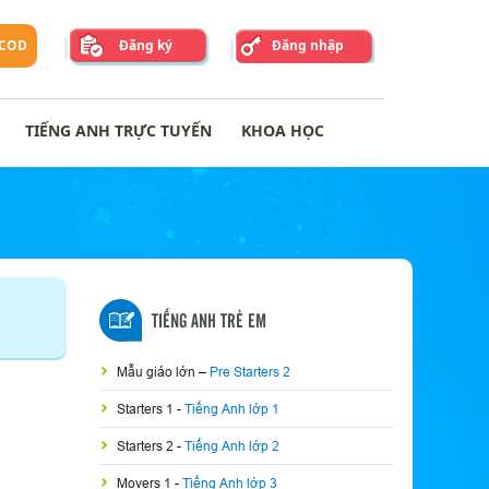
 COD
Đăng ký
Đăng nhập
TIẾNG ANH TRỰC TUYẾN
KHOA HỌC
TIẾNG ANH TRẺ EM
Mẫu giáo lớn
–
Pre Starters 2
Starters 1
-
Tiếng Anh lớp 1
Starters 2
-
Tiếng Anh lớp 2
Movers 1
-
Tiếng Anh lớp 3