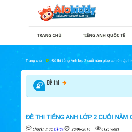
TRANG CHỦ
TIẾNG ANH QUỐC TẾ
Trang chủ
Đề thi tiếng Anh lớp 2 cuối năm giúp con ôn tập h
Đề thi
ĐỀ THI TIẾNG ANH LỚP 2 CUỐI NĂM
Chuyên mục:
Đề thi
20/06/2016
6125 views