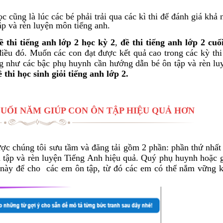
 cũng là lúc các bé phải trải qua các kì thi để đánh giá khả 
tập và rèn luyện môn tiếng anh.
ề thi tiếng anh lớp 2 học kỳ 2
,
đề thi tiếng anh lớp 2 cu
điều đó. Muốn các con đạt được kết quả cao trong các kỳ thi
ng như các bậc phụ huynh cần hướng dẫn bé ôn tập và rèn lu
ề thi học sinh giỏi tiếng anh lớp 2.
 CUỐI NĂM GIÚP CON ÔN TẬP HIỆU QUẢ HƠN
c chúng tôi sưu tầm và đăng tải gồm 2 phần: phần thứ nhất 
n tập và rèn luyện Tiếng Anh hiệu quả. Quý phụ huynh hoặc g
này để cho các em ôn tập, từ đó các em có thể nắm vững k