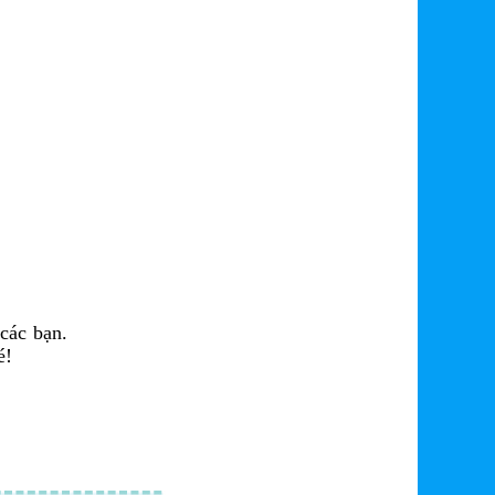
 các bạn.
é!