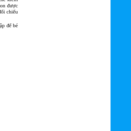
con được
đối chiếu
ập để bé