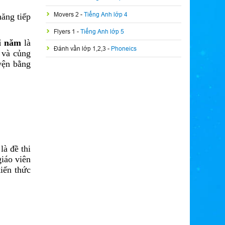
Movers 2
-
Tiếng Anh lớp 4
năng tiếp
Flyers 1
-
Tiếng Anh lớp 5
ối năm
là
Đánh vần lớp 1,2,3
-
Phoneics
 và củng
yện bằng
là đề thi
iáo viên
iến thức