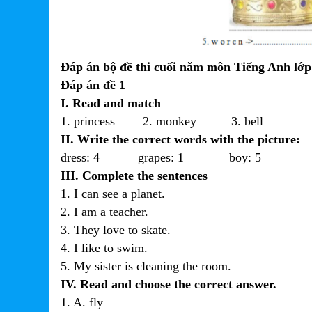
Đáp án bộ đề thi cuối năm môn Tiếng Anh lớp
Đáp án đề 1
I. Read and match
1. princess 2. monkey 3. bell 4
II. Write the correct words with the picture:
dress: 4 grapes: 1 boy: 5 c
III. Complete the sentences
1. I can see a planet.
2. I am a teacher.
3. They love to skate.
4. I like to swim.
5. My sister is cleaning the room.
IV. Read and choose the correct answer.
1. A. fly