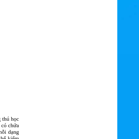
g thú học
 có chứa
mỗi dạng
thể kiểm