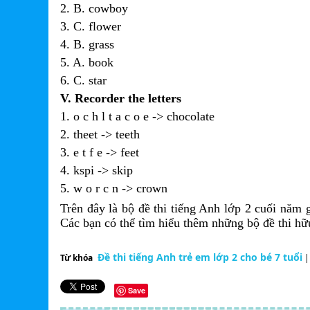
2. B. cowboy
3. C. flower
4. B. grass
5. A. book
6. C. star
V. Recorder the letters
1. o c h l t a c o e -> chocolate
2. theet -> teeth
3. e t f e -> feet
4. kspi -> skip
5. w o r c n -> crown
Trên đây là bộ đề thi tiếng Anh lớp 2 cuối năm
Các bạn có thể tìm hiểu thêm những bộ đề thi hữ
Đề thi tiếng Anh trẻ em lớp 2 cho bé 7 tuổi
Từ khóa
|
Save