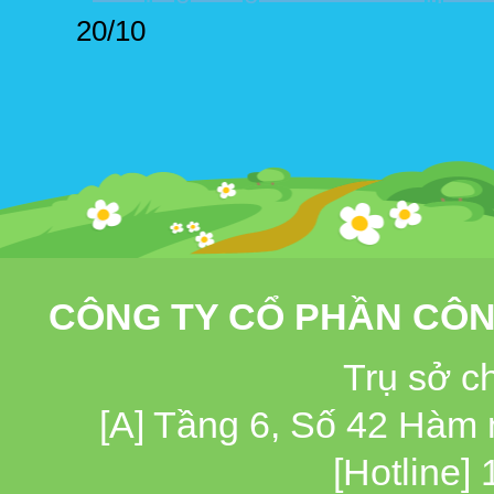
20/10
CÔNG TY CỔ PHẦN CÔN
Trụ sở c
[A] Tầng 6, Số 42 Hàm
[Hotline]