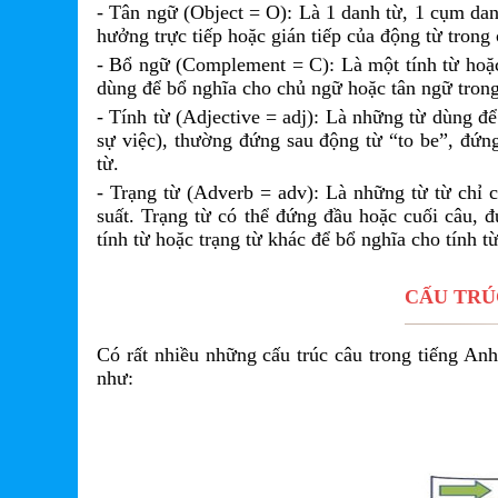
- Tân ngữ (Object = O): Là 1 danh từ, 1 cụm danh
hưởng trực tiếp hoặc gián tiếp của động từ trong 
- Bổ ngữ (Complement = C): Là một tính từ hoặc
dùng để bổ nghĩa cho chủ ngữ hoặc tân ngữ trong
- Tính từ (Adjective = adj): Là những từ dùng để
sự việc), thường đứng sau động từ “to be”, đứn
từ.
- Trạng từ (Adverb = adv): Là những từ từ chỉ c
suất. Trạng từ có thể đứng đầu hoặc cuối câu, 
tính từ hoặc trạng từ khác để bổ nghĩa cho tính t
CẤU TRÚ
Có rất nhiều những cấu trúc câu trong tiếng A
như: