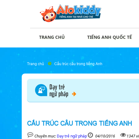
TRANG CHỦ
TIẾNG ANH QUỐC TẾ
Trang chủ
Cấu trúc câu trong tiếng Anh
Dạy trẻ
ngữ pháp
CẤU TRÚC CÂU TRONG TIẾNG ANH
Chuyên mục:
Dạy trẻ ngữ pháp
04/10/2016
1347 v