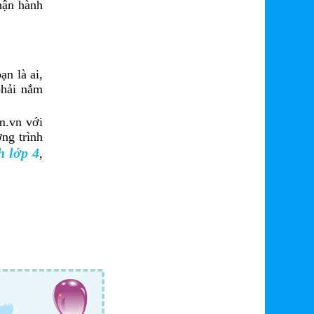
nhận hành
n là ai,
phải nắm
m.vn với
ng trình
h lớp 4
,