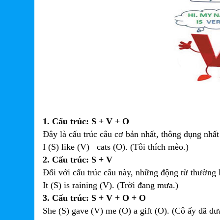
1.
Cấu trúc: S + V + O
Đây là cấu trúc câu cơ bản nhất, thông dụng nhấ
I (S) like (V) cats (O). (Tôi thích mèo.)
2.
Cấu trúc: S + V
Đối với cấu trúc câu này, những động từ thường 
It (S) is raining (V). (Trời đang mưa.)
3.
Cấu trúc: S + V + O + O
She (S) gave (V) me (O) a gift (O). (Cô ấy đã đư