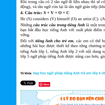
Khi trong câu có 2 tân ngữ đi liền nhau thì sẽ c
động), và tân ngữ còn lại là tân ngữ gián tiếp (k
4.
Cấu trúc: S + V + O + C
He (S) considers (V) himself (O) an artist (C). (A
Những
cấu trúc câu trong tiếng Anh
là một tron
bạn bắt đầu học tiếng Anh với xuất phát điểm n
vững.
Đối với
tiếng Anh cho trẻ em
, các em có thể 
những bài học được thiết kế theo từng chương t
tiếng Anh lớp 1, tiếng Anh lớp 2 với nội dung
lớp 5 ngữ pháp tiếng Anh được nâng cao hơn, giú
Dạy học ngữ pháp tiếng Anh trẻ em lớp 4 c
Từ khóa
Save