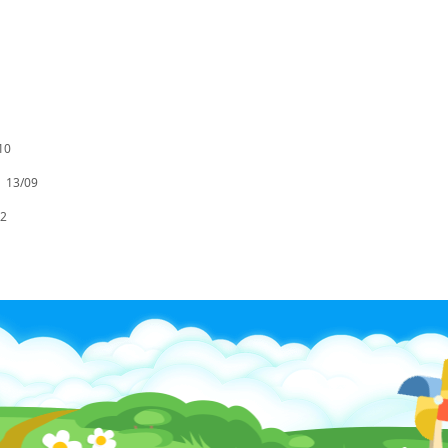
10
e
13/09
12