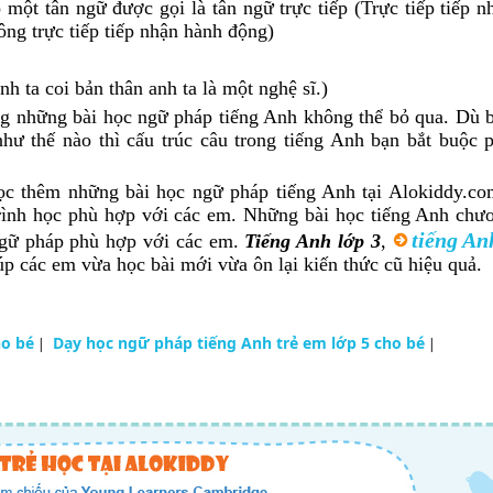
ó một tân ngữ được gọi là tân ngữ trực tiếp (Trực tiếp tiếp 
hông trực tiếp tiếp nhận hành động)
nh ta coi bản thân anh ta là một nghệ sĩ.)
g những bài học ngữ pháp tiếng Anh không thể bỏ qua. Dù bạ
hư thế nào thì cấu trúc câu trong tiếng Anh bạn bắt buộc 
học thêm những bài học ngữ pháp tiếng Anh tại Alokiddy.co
rình học phù hợp với các em. Những bài học tiếng Anh chươ
tiếng An
 ngữ pháp phù hợp với các em.
Tiếng Anh lớp 3
,
p các em vừa học bài mới vừa ôn lại kiến thức cũ hiệu quả.
ho bé
Dạy học ngữ pháp tiếng Anh trẻ em lớp 5 cho bé
|
|