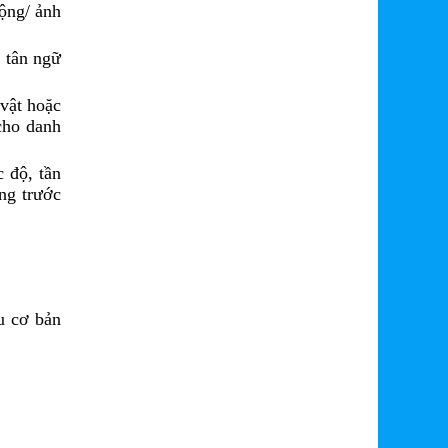
động/ ảnh
 tân ngữ
 vật hoặc
cho danh
 độ, tần
ng trước
u cơ bản