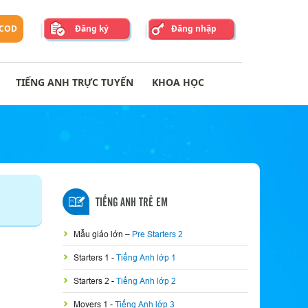
 COD
Đăng ký
Đăng nhập
TIẾNG ANH TRỰC TUYẾN
KHOA HỌC
TIẾNG ANH TRẺ EM
Mẫu giáo lớn
–
Pre Starters 2
Starters 1
-
Tiếng Anh lớp 1
Starters 2
-
Tiếng Anh lớp 2
Movers 1
-
Tiếng Anh lớp 3