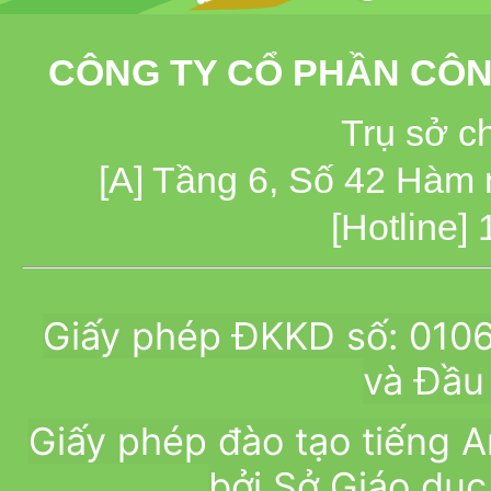
CÔNG TY CỔ PHẦN CÔN
Trụ sở c
[A] Tầng 6, Số 42 Hàm
[Hotline]
Giấy phép ĐKKD số: 010
và Đầu 
Giấy phép đào tạo tiếng
bởi Sở Giáo dục