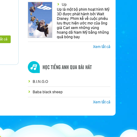
Up
Up là một bộ phim hoạt hình Mỹ
3D được phát hành bởi Walt
Disney. Phim kể về cuộc phiêu
lưu thực hiện ước mơ của ông
giá Carl xem những vùng
hoang dã Nam Mỹ bằng những
quả bóng bay
ất cả
Xem tất cả
HỌC TIẾNG ANH QUA BÀI HÁT
B.I.N.G.O
Baba black sheep
Xem tất cả