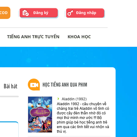
 COD
Đăng ký
Đăng nhập
TIẾNG ANH TRỰC TUYẾN
KHOA HỌC
HỌC TIẾNG ANH QUA PHIM
Bài hát
Aladdin (1992)
Aladdin 1992 - câu chuyện về
chàng trai trẻ Aladdin vô tình có
được cây đèn thần nhờ đó có
mọi thứ mình mơ ước !!! Bộ
phim giúp bé học tiếng anh trẻ
em qua các tình tiết vui nhộn và
thú vị.