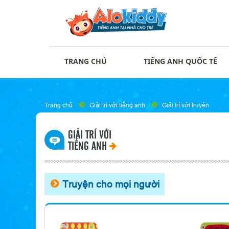
TRANG CHỦ
TIẾNG ANH QUỐC TẾ
Trang chủ
Giải trí với tiếng anh
Giải trí với truyện
GIẢI TRÍ VỚI
TIẾNG ANH
Truyện cho mọi người