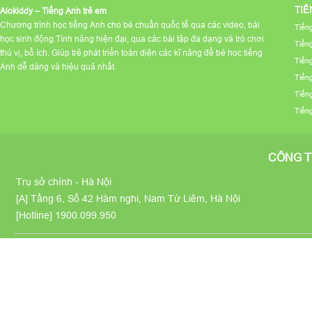
TIẾ
Alokiddy – Tiếng Anh trẻ em
Chương trình học tiếng Anh cho bé chuẩn quốc tế qua các video, bài
Tiến
học sinh động.Tính năng hiện đại, qua các bài tập đa dạng và trò chơi
Tiến
thú vị, bổ ích. Giúp trẻ phát triển toàn diện các kĩ năng để bé học tiếng
Tiến
Anh dễ dàng và hiệu quả nhất.
Tiến
Tiến
Tiến
CÔNG T
Trụ sở chính - Hà Nội
[A] Tầng 6, Số 42 Hàm nghi, Nam Từ Liêm, Hà Nội
[Hotline]
1900.099.950