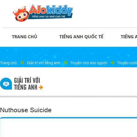
TRANG CHỦ
TIẾNG ANH QUỐC TẾ
TIẾNG 
Trang chủ
Giải trí với tiếng anh
Truyện cho mọi người
Truyện cườ
GIẢI TRÍ VỚI
TIẾNG ANH
Nuthouse Suicide