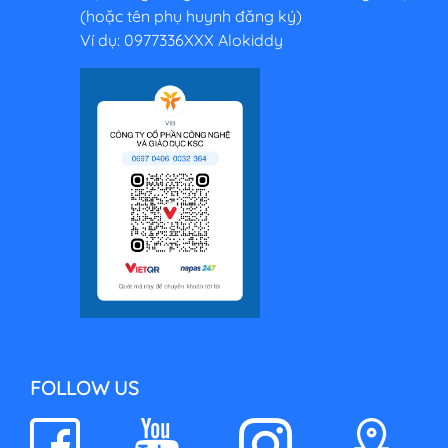
(hoặc tên phụ huynh đăng ký)
Ví dụ: 0977336XXX Alokiddy
FOLLOW US