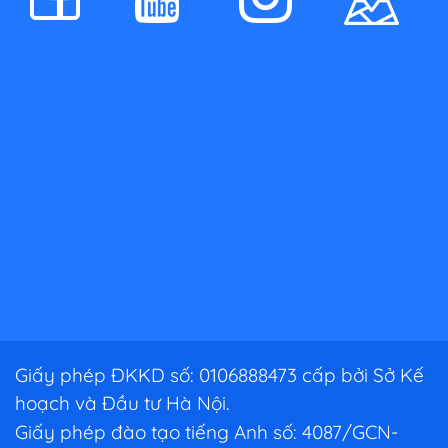
Giấy phép ĐKKD số: 0106888473 cấp bởi Sở Kế
hoạch và Đầu tư Hà Nội.
Giấy phép đào tạo tiếng Anh số: 4087/GCN-