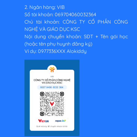
2. Ngân hàng: VIB
Số tài khoản: 069704060032364
Chủ tài khoản: CÔNG TY CỔ PHẦN CÔNG
NGHỆ VÀ GIÁO DỤC KSC
Nội dung chuyển khoản: SĐT + Tên gói học
(hoặc tên phụ huynh đăng ký)
Ví dụ: 0977336XXX Alokiddy