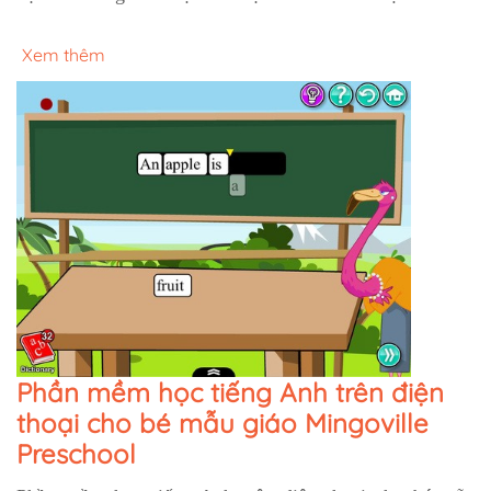
Xem thêm
Phần mềm học tiếng Anh trên điện
thoại cho bé mẫu giáo Mingoville
Preschool