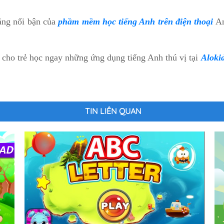
ăng nổi bận của
phầm mềm học tiếng Anh trên điện thoại
An
ể cho trẻ học ngay những ứng dụng tiếng Anh thú vị tại
Aloki
TIN LIÊN QUAN