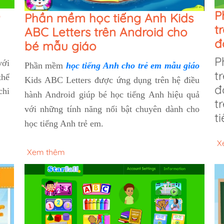
o
P
Phần mềm học tiếng Anh Kids
t
ABC Letters trên Android cho
đ
bé mẫu giáo
P
với
Phần mềm
học tiếng Anh cho trẻ em mẫu giáo
t
thể
Kids ABC Letters được ứng dụng trên hệ điều
đ
chi
hành Android giúp bé học tiếng Anh hiệu quả
t
với những tính năng nổi bật chuyên dành cho
t
học tiếng Anh trẻ em.
X
Xem thêm