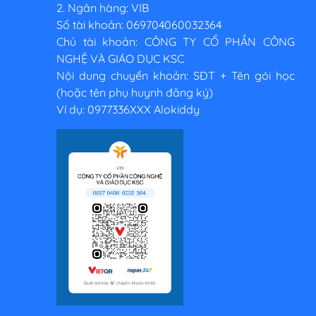
2. Ngân hàng: VIB
Số tài khoản: 069704060032364
Chủ tài khoản: CÔNG TY CỔ PHẦN CÔNG
NGHỆ VÀ GIÁO DỤC KSC
Nội dung chuyển khoản: SĐT + Tên gói học
(hoặc tên phụ huynh đăng ký)
Ví dụ: 0977336XXX Alokiddy