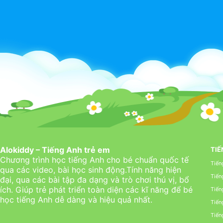
Alokiddy – Tiếng Anh trẻ em
TIẾ
Chương trình học tiếng Anh cho bé chuẩn quốc tế
Tiến
qua các video, bài học sinh động.Tính năng hiện
Tiến
đại, qua các bài tập đa dạng và trò chơi thú vị, bổ
ích. Giúp trẻ phát triển toàn diện các kĩ năng để bé
Tiến
học tiếng Anh dễ dàng và hiệu quả nhất.
Tiến
Tiến