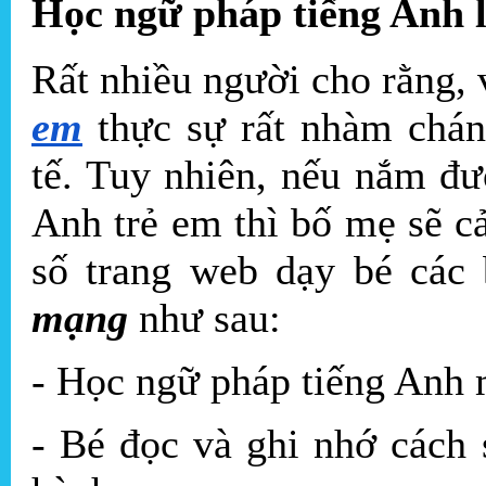
Học ngữ pháp tiếng Anh l
Rất nhiều người cho rằng,
em
thực sự rất nhàm chán
tế. Tuy nhiên, nếu nắm đ
Anh trẻ em thì bố mẹ sẽ 
số trang web dạy bé các
mạng
như sau:
- Học ngữ pháp tiếng Anh 
- Bé đọc và ghi nhớ cách