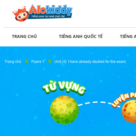
TRANG CHỦ
TIẾNG ANH QUỐC TẾ
TIẾNG 
Trang chủ
Flyers 1
Unit 15: I have already studied for the exam.