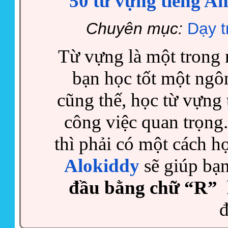
50 từ vựng tiếng A
Chuyên mục:
Dạy t
Từ vựng là một trong 
bạn học tốt một ngô
cũng thế, học từ vựng
công việc quan trọng.
thì phải có một cách h
Alokiddy
sẽ giúp bạ
đầu bằng chữ “R”
k
đ