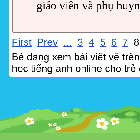
giáo viên và phụ huyn
First
Prev
...
3
4
5
6
7
Bé đang xem bài viết về trê
học tiếng anh online cho trẻ