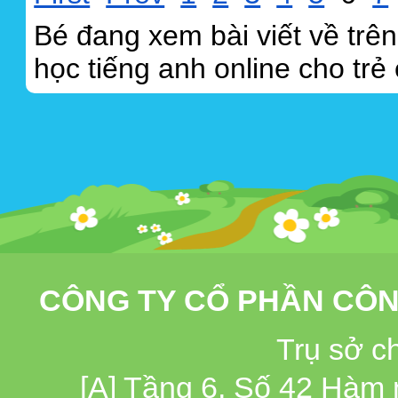
Bé đang xem bài viết về trê
học tiếng anh online cho trẻ
CÔNG TY CỔ PHẦN CÔN
Trụ sở c
[A] Tầng 6, Số 42 Hàm