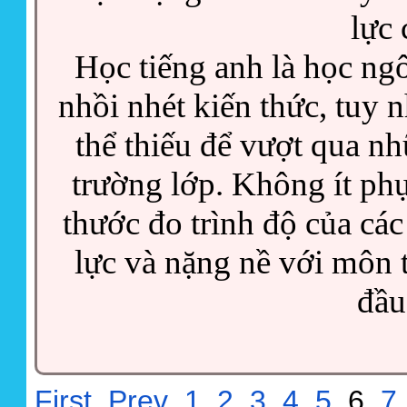
lực 
Học tiếng anh là học ngô
nhồi nhét kiến thức, tuy n
thể thiếu để vượt qua nh
trường lớp. Không ít ph
thước đo trình độ của các
lực và nặng nề với môn t
đầu 
First
Prev
1
2
3
4
5
6
7