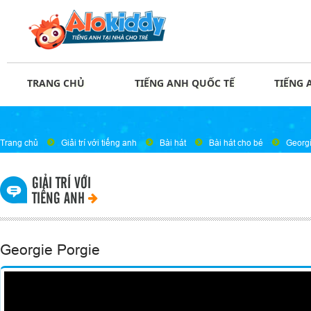
TRANG CHỦ
TIẾNG ANH QUỐC TẾ
TIẾNG 
Trang chủ
Giải trí với tiếng anh
Bài hát
Bài hát cho bé
Georgi
GIẢI TRÍ VỚI
TIẾNG ANH
Georgie Porgie