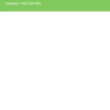
[Hotline]
1900.099.950