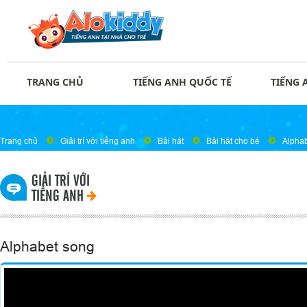
TRANG CHỦ
TIẾNG ANH QUỐC TẾ
TIẾNG 
Trang chủ
Giải trí với tiếng anh
Bài hát
Bài hát cho bé
Alpha
GIẢI TRÍ VỚI
TIẾNG ANH
Alphabet song