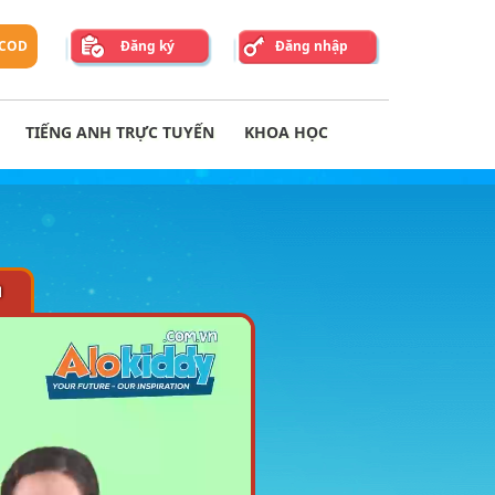
 COD
Đăng ký
Đăng nhập
TIẾNG ANH TRỰC TUYẾN
KHOA HỌC
1