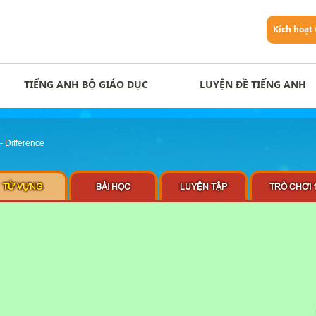
Kích hoạt
TIẾNG ANH BỘ GIÁO DỤC
LUYỆN ĐỀ TIẾNG ANH
- Difference
TỪ VỰNG
BÀI HỌC
LUYỆN TẬP
TRÒ CHƠI 