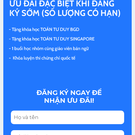
ĐĂNG KÝ NGAY ĐỂ
NHẬN ƯU ĐÃI!