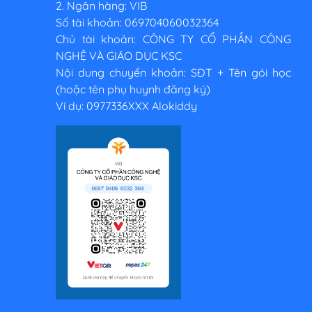
2. Ngân hàng: VIB
Số tài khoản: 069704060032364
Chủ tài khoản: CÔNG TY CỔ PHẦN CÔNG
NGHỆ VÀ GIÁO DỤC KSC
Nội dung chuyển khoản: SĐT + Tên gói học
(hoặc tên phụ huynh đăng ký)
Ví dụ: 0977336XXX Alokiddy