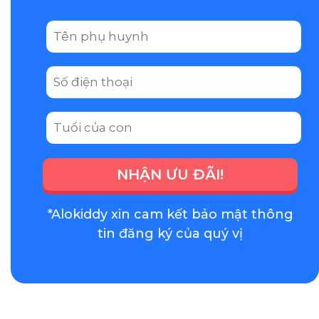
NHẬN ƯU ĐÃI!
*Alokiddy xin cam kết bảo mật thông
tin đăng ký của quý vị